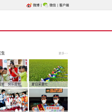
微博
|
微信
|
客户端
民生
更多>>
托管 快乐度假
夏日采菱忙