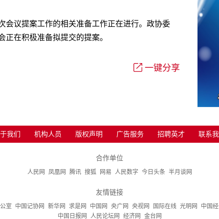
次会议提案工作的相关准备工作正在进行。政协委
会正在积极准备拟提交的提案。
一键分享
于我们
机构人员
版权声明
广告服务
招聘英才
联系我
合作单位
人民网
凤凰网
腾讯
搜狐
网易
人民数字
今日头条
半月谈网
友情链接
公室
中国记协网
新华网
求是网
中国网
央广网
央视网
国际在线
光明网
中国经
中国日报网
人民论坛网
经济网
金台网