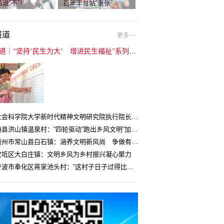
说“不”！
百年丰台站“重张”
报道
更多>>
封面报道｜“坚持‘民生为大’ 增进民生福祉”系列报道（6）：走进全国文明村镇
中国社会科学院大学新时代精神文明研究院执行院长王维国：文明村镇创建为乡村注入持久发展动力
湖北随县洪山镇温泉村：“四轮驱动”跑出乡风文明“加速度”
浙江衢州市常山县白石镇：涵养文明新风尚 争做有礼白石人
宝坻区大白庄镇：文明乡风为乡村振兴凝心聚力
浙江宁波市奉化区蒋家池头村：“这村子日子过得比城里还舒心”