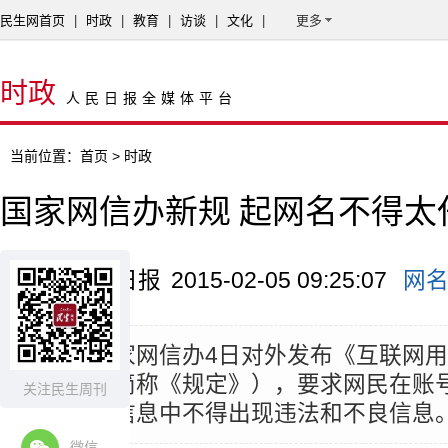
民生网首页
|
时政
|
教育
|
访谈
|
文化
|
更多
时政
人民日报全媒体平台
当前位置：
首页
> 时政
国家网信办新规 起网名不得太
来源：人民日报
2015-02-05 09:25:07
网
摘要：
国家网信办4日对外发布《互联网
规定》（简称《规定》），要求网民在账
关注民生周刊
介等注册信息中不得出现违法和不良信息
微信