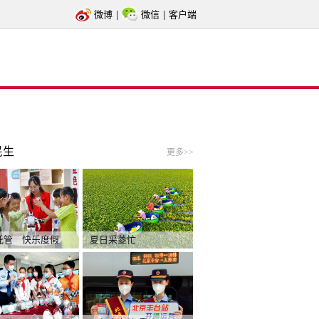
微博
|
微信
|
客户端
民生
更多>>
托管 快乐度假
夏日采菱忙