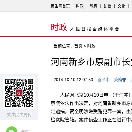
民生网首页
|
时政
|
教育
|
访谈
|
文化
|
时政
人民日报全媒体平台
当前位置：
首页
> 时政
河南新乡市原副市长
2014-10-10 12:07:53
新乡市
受贿罪
人民网北京10月10日电 （于海
察院依法作出决定，对河南省新乡市原
定逮捕。贾全明涉嫌受贿犯罪一案，由
关注民生周刊
检察院管辖。案件侦查工作正在进行中
微信