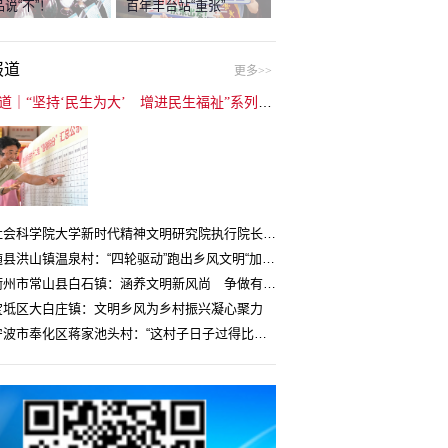
说“不”！
百年丰台站“重张”
报道
更多>>
封面报道｜“坚持‘民生为大’ 增进民生福祉”系列报道（6）：走进全国文明村镇
中国社会科学院大学新时代精神文明研究院执行院长王维国：文明村镇创建为乡村注入持久发展动力
湖北随县洪山镇温泉村：“四轮驱动”跑出乡风文明“加速度”
浙江衢州市常山县白石镇：涵养文明新风尚 争做有礼白石人
宝坻区大白庄镇：文明乡风为乡村振兴凝心聚力
浙江宁波市奉化区蒋家池头村：“这村子日子过得比城里还舒心”