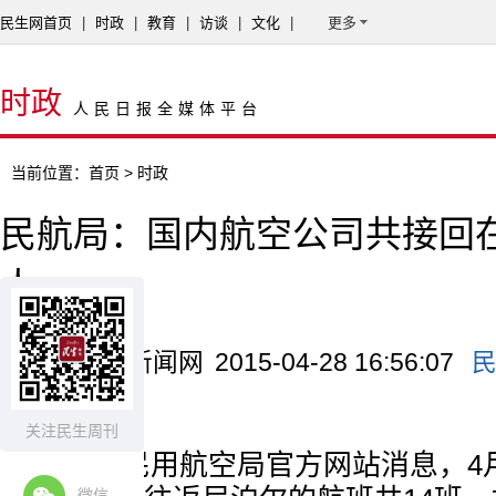
民生网首页
|
时政
|
教育
|
访谈
|
文化
|
更多
时政
人民日报全媒体平台
当前位置：
首页
> 时政
民航局：国内航空公司共接回在
人
来源：中国新闻网
2015-04-28 16:56:07
客
关注民生周刊
据中国民用航空局官方网站消息，4
微信