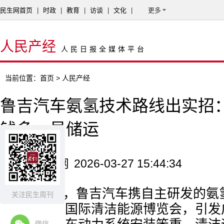
民生网首页
|
时政
|
教育
|
访谈
|
文化
|
更多
人民产经
人民日报全媒体平台
当前位置：
首页
> 人民产经
鲁吉汽车氨氢技术路线出实招
钱多、易储运
来源：民生网
2026-03-27 15:44:34
3月25日，鲁吉汽车携自主研发的
关注民生周刊
十六届中国国际清洁能源博览会，引发
微信