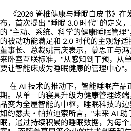
《2026 脊椎健康与睡眠白皮书》
布，首次提出 "睡眠 3.0 时代" 的定
的 "主动、系统、科学的健康睡眠管理"，
的被动功能满足和 2.0 时代的主观舒
董事长、总裁姚吉庆表示，慕思正与鸿
来卧室互联标准，"从感知到干预，从
要让智能床成为睡眠健康的管理中心"
在 AI 技术的推动下，智能睡眠产
期。从单一的寝具升级为健康管理终端
品变为全屋智能的中枢，睡眠科技的边
如约瑟夫・帕拉迪索所言，"未来 AI 
眠，通过持续积累的睡眠数据，为每个