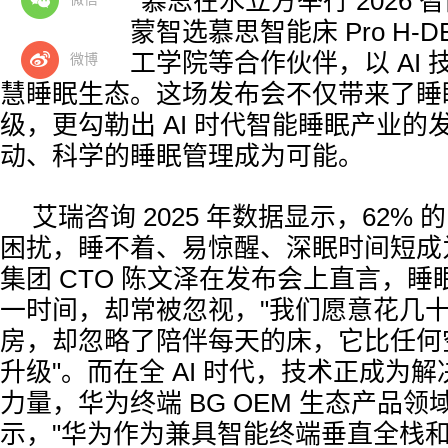
3 月 20 日，慕思在水立方举行 2026
重磅推出鸿蒙智选慕思智能床 Pro H-D
为、麻省理工学院等合作伙伴，以 AI 
微博
慧睡眠生态。这场发布会不仅带来了睡
级，更勾勒出 AI 时代智能睡眠产业的
动、科学的睡眠管理成为可能。
艾瑞咨询 2025 年数据显示，62%
困扰，睡不着、易惊醒、深眠时间短成
集团 CTO 陈文泽在发布会上直言，
一时间，却常被忽视，"我们愿意花几
房，却忽略了陪伴每天的床，它比任何
升级"。而在全 AI 时代，技术正成为
力量，华为终端 BG OEM 生态产品
示，"华为作为兼具智能终端垂直全栈和横