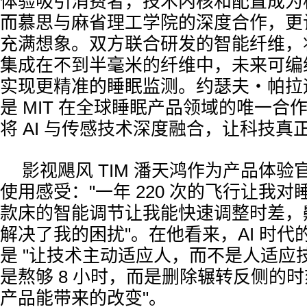
体验吸引消费者，技术内核和配置成为
而慕思与麻省理工学院的深度合作，更
充满想象。双方联合研发的智能纤维，
集成在不到半毫米的纤维中，未来可编
实现更精准的睡眠监测。约瑟夫・帕拉
是 MIT 在全球睡眠产品领域的唯一合
将 AI 与传感技术深度融合，让科技真
影视飓风 TIM 潘天鸿作为产品体
使用感受："一年 220 次的飞行让我
款床的智能调节让我能快速调整时差，
解决了我的困扰"。在他看来，AI 时
是 "让技术主动适应人，而不是人适应技
是熬够 8 小时，而是删除辗转反侧的
产品能带来的改变"。