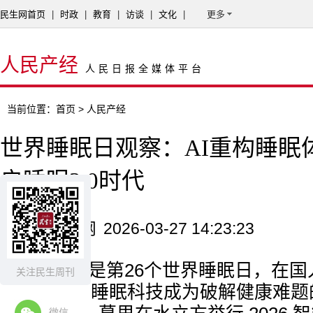
民生网首页
|
时政
|
教育
|
访谈
|
文化
|
更多
人民产经
人民日报全媒体平台
当前位置：
首页
> 人民产经
世界睡眠日观察：AI重构睡眠
启睡眠3.0时代
来源：环球网
2026-03-27 14:23:23
3月21日是第26个世界睡眠日，在
关注民生周刊
显的当下，睡眠科技成为破解健康难题
微信