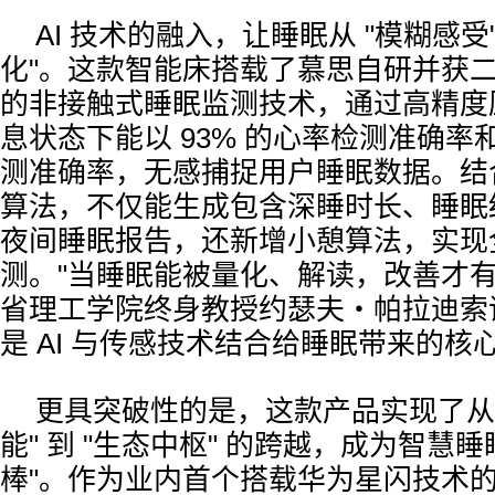
AI 技术的融入，让睡眠从 "模糊感受"
化"。这款智能床搭载了慕思自研并获
的非接触式睡眠监测技术，通过高精度
息状态下能以 93% 的心率检测准确率和
测准确率，无感捕捉用户睡眠数据。结
算法，不仅能生成包含深睡时长、睡眠
夜间睡眠报告，还新增小憩算法，实现
测。"当睡眠能被量化、解读，改善才有
省理工学院终身教授约瑟夫・帕拉迪索
是 AI 与传感技术结合给睡眠带来的核
更具突破性的是，这款产品实现了从 
能" 到 "生态中枢" 的跨越，成为智慧睡
棒"。作为业内首个搭载华为星闪技术