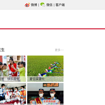
微博
|
微信
|
客户端
民生
更多>>
托管 快乐度假
夏日采菱忙