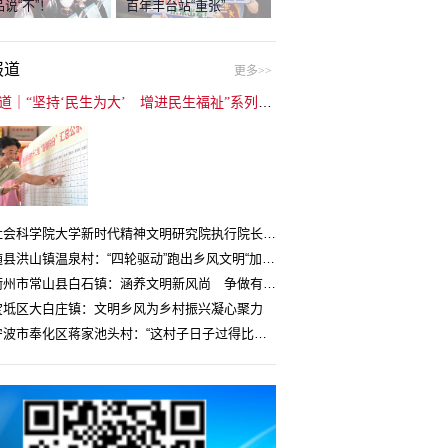
说“不”！
百年丰台站“重张”
报道
更多>>
封面报道｜“坚持‘民生为大’ 增进民生福祉”系列报道（6）：走进全国文明村镇
中国社会科学院大学新时代精神文明研究院执行院长王维国：文明村镇创建为乡村注入持久发展动力
湖北随县洪山镇温泉村：“四轮驱动”跑出乡风文明“加速度”
浙江衢州市常山县白石镇：涵养文明新风尚 争做有礼白石人
宝坻区大白庄镇：文明乡风为乡村振兴凝心聚力
浙江宁波市奉化区蒋家池头村：“这村子日子过得比城里还舒心”