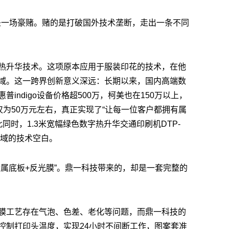
，是一场豪赌。赌的是打破国外技术垄断，走出一条不同
热升华技术。这项原本应用于服装印花的技术，在他
域。这一跨界创新意义深远：长期以来，国内高端数
indigo设备价格超500万，柯美也在150万以上，
格仅为50万元左右，真正实现了“让每一位客户都拥有属
同时，1.3米宽幅绿色数字热升华交通印刷机DTP-
领域的技术空白。
金属底板+反光膜”。鼎一科技带来的，却是一套完整的
膜工艺存在气泡、色差、老化等问题，而鼎一科技的
控制打印头温度，实现24小时不间断工作，图案套准