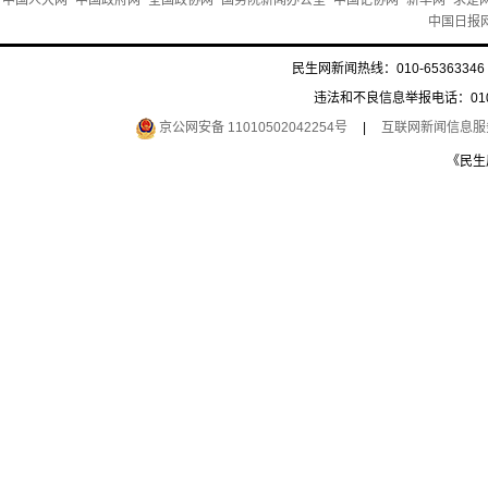
中国人大网
中国政府网
全国政协网
国务院新闻办公室
中国记协网
新华网
求是
中国日报
民生网新闻热线：010-65363346 
违法和不良信息举报电话：010-6
京公网安备 11010502042254号
|
互联网新闻信息服务许
《民生