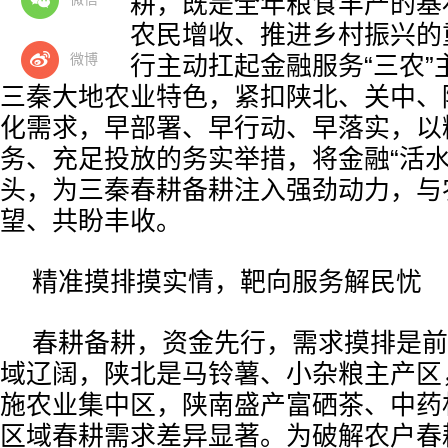
时、备好春耕，既是全年粮食丰产的基
粮仓、助力农民增收、推进乡村振兴的
微博
行陕西省分行主动扛起金融服务“三农”
三秦大地农业特色，紧扣陕北、关中、
化需求，早部署、早行动、早落实，以
务、充足投放的务实举措，将金融“活水
头，为三秦春耕备耕注入强劲动力，与
望、共盼丰收。
精准摸排摸实情，靶向服务解民忧
春耕备耕，资金先行，需求摸排是前
域辽阔，陕北是马铃薯、小杂粮主产区
施农业集中区，陕南盛产富硒茶、中药
区域春耕需求差异显著。为破解农户春