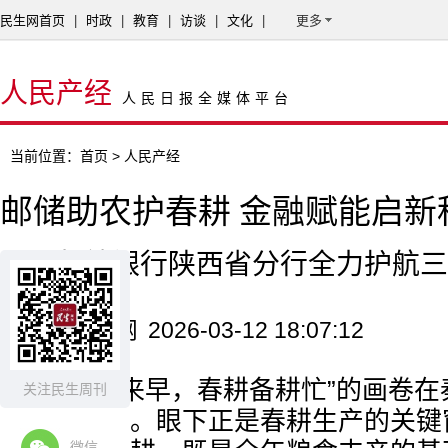
民生网首页
|
时政
|
教育
|
访谈
|
文化
|
更多
人民产经
人民日报全媒体平台
当前位置：
首页
> 人民产经
邮储助农护春耕 金融赋能启新
——邮储银行陕西省分行全力护航三
来源：民生网
2026-03-12 18:07:12
“人勤春来早，春耕备耕忙”的画卷
关注民生周刊
岸徐徐铺展。眼下正是春耕生产的关键
微信