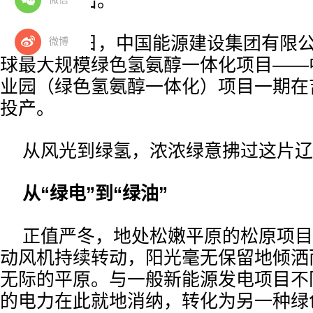
油”涌流而出。
12月16日，中国能源建设集团有限
微博
球最大规模绿色氢氨醇一体化项目——
业园（绿色氢氨醇一体化）项目一期在
投产。
从风光到绿氢，浓浓绿意拂过这片辽
从“绿电”到“绿油”
正值严冬，地处松嫩平原的松原项目
动风机持续转动，阳光毫无保留地倾洒
无际的平原。与一般新能源发电项目不
的电力在此就地消纳，转化为另一种绿