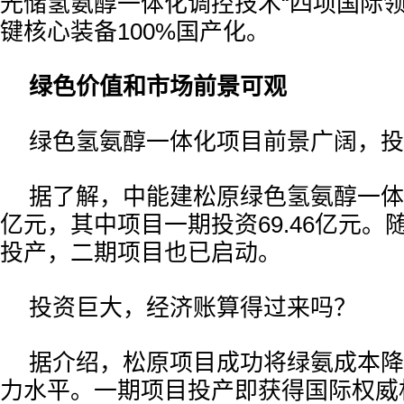
光储氢氨醇一体化调控技术“四项国际领
键核心装备100%国产化。
绿色价值和市场前景可观
绿色氢氨醇一体化项目前景广阔，投
据了解，中能建松原绿色氢氨醇一体
亿元，其中项目一期投资69.46亿元。
投产，二期项目也已启动。
投资巨大，经济账算得过来吗？
据介绍，松原项目成功将绿氨成本降
力水平。一期项目投产即获得国际权威机