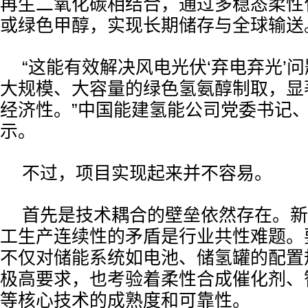
再生二氧化碳相结合，通过多稳态柔性
或绿色甲醇，实现长期储存与全球输送
“这能有效解决风电光伏‘弃电弃光’
大规模、大容量的绿色氢氨醇制取，显
经济性。”中国能建氢能公司党委书记
示。
不过，项目实现起来并不容易。
首先是技术耦合的壁垒依然存在。新
工生产连续性的矛盾是行业共性难题。
不仅对储能系统如电池、储氢罐的配置
极高要求，也考验着柔性合成催化剂、
等核心技术的成熟度和可靠性。