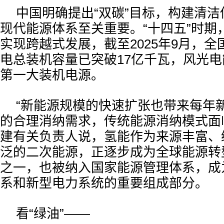
中国明确提出“双碳”目标，构建清
现代能源体系至关重要。“十四五”时期
实现跨越式发展，截至2025年9月，
电总装机容量已突破17亿千瓦，风光
第一大装机电源。
“新能源规模的快速扩张也带来每年
的合理消纳需求，传统能源消纳模式面
建有关负责人说，氢能作为来源丰富、
泛的二次能源，正逐步成为全球能源转
之一，也被纳入国家能源管理体系，成
系和新型电力系统的重要组成部分。
看“绿油”——