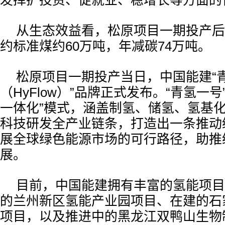
发挥扩投资、促就业、稳增长等方面的
从生态效益看，松原项目一期投产后
约标准煤约60万吨，年减碳74万吨。
松原项目一期投产当日，中国能建“
（HyFlow）”品牌正式发布。“青氢一
一体化”模式，涵盖制氢、储氢、氢基
科技研发全产业链条，打造出一条推动
展全球绿色能源市场的可行路径，助推
展。
目前，中国能建拥有丰富的氢能项目
的兰州新区氢能产业园项目、在建的石
项目，以及推进中的黑龙江双鸭山生物