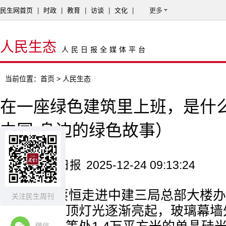
民生网首页
|
时政
|
教育
|
访谈
|
文化
|
更多
人民生态
人民日报全媒体平台
当前位置：
首页
> 人民生态
在一座绿色建筑里上班，是什
中国·身边的绿色故事）
来源：人民日报
2025-12-24 09:13:24
清晨，蔡恒走进中建三局总部大楼办
关注民生周刊
脚步声，头顶灯光逐渐亮起，玻璃幕墙
微信