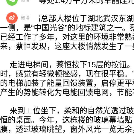
楼顶、连廊等处1.4万平方米的单晶硅
中建三局总部大楼位于湖北武汉东湖
微博
一侧，是“中国光谷”的地标建筑之一。
已经工作了多年，对这里的环境非常熟
来，蔡恒发现，这座大楼悄然发生了一
走进电梯间，蔡恒按下15层的按钮。
时，感觉有轻微顿挫感，现在很平稳。
的电梯加装了能量回馈装置，启停更平
产生的势能转化为电能回馈电网，节能
来到工位坐下，柔和的自然光透过玻
恒的桌面。今年，这栋楼的玻璃幕墙贴
膜，透过玻璃眺望，窗外风光一览无余