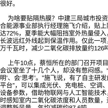
很好。
为啥要贴隔热膜？中建三局城市投资
合能源事业部执行经理施飞介绍，贴上
达72%，夏季能大幅阻挡室外热量侵
长波远红外线起到保温作用。仅此一项，
万千瓦时，减少二氧化碳排放量约126
上午10点，蔡恒所在的部门召开项
会议室坐了十几个人，却没有憋闷感。“
明’、会‘思考’。”施飞说，有了自主研
平台”，可以集成光伏、充电桩、空调、
设备参数，借助物联网与人工智能技术
时感知室内二氧化碳浓度和人员数量，
调整新风量，年均减碳约87.6吨。