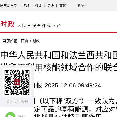
民生网首页
|
时政
|
教育
|
访谈
|
文化
|
更多
时政
人民日报全媒体平台
当前位置：
首页
> 时政
中华人民共和国和法兰西共和
进和平利用核能领域合作的联
来源：人民日报
2025-12-06 09:49:24
中法两国（以下称“双方”）一致认
关注民生周刊
洁低碳、稳定可靠的基荷能源，对应对
微信