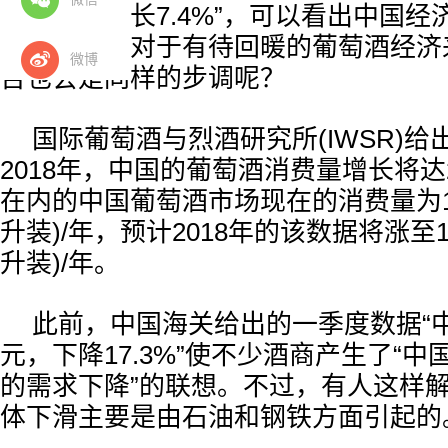
总值同比增长7.4%”，可以看出中国经
近。然而，对于有待回暖的葡萄酒经济
微博
否也会是同样的步调呢？
国际葡萄酒与烈酒研究所(IWSR)
2018年，中国的葡萄酒消费量增长将达
在内的中国葡萄酒市场现在的消费量为145,0
升装)/年，预计2018年的该数据将涨至181,
升装)/年。
此前，中国海关给出的一季度数据“中
元，下降17.3%”使不少酒商产生了“
的需求下降”的联想。不过，有人这样
体下滑主要是由石油和钢铁方面引起的