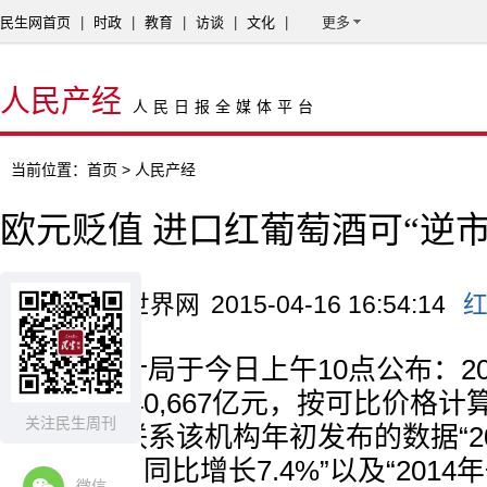
民生网首页
|
时政
|
教育
|
访谈
|
文化
|
更多
人民产经
人民日报全媒体平台
当前位置：
首页
> 人民产经
欧元贬值 进口红葡萄酒可“逆市
来源：红酒世界网
2015-04-16 16:54:14
国家统计局于今日上午10点公布：2
生产总值140,667亿元，按可比价格
关注民生周刊
7.0%。再联系该机构年初发布的数据“2
破60万亿，同比增长7.4%”以及“201
微信