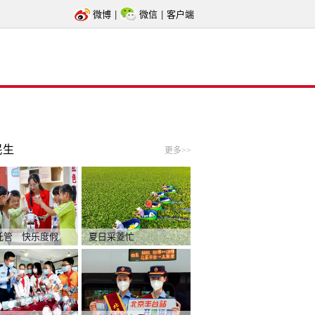
微博
|
微信
|
客户端
民生
更多>>
托管 快乐度假
夏日采菱忙