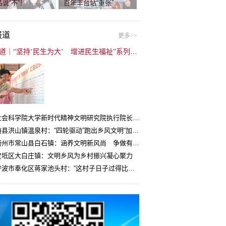
说“不”！
百年丰台站“重张”
报道
更多>>
封面报道｜“坚持‘民生为大’ 增进民生福祉”系列报道（6）：走进全国文明村镇
中国社会科学院大学新时代精神文明研究院执行院长王维国：文明村镇创建为乡村注入持久发展动力
湖北随县洪山镇温泉村：“四轮驱动”跑出乡风文明“加速度”
浙江衢州市常山县白石镇：涵养文明新风尚 争做有礼白石人
宝坻区大白庄镇：文明乡风为乡村振兴凝心聚力
浙江宁波市奉化区蒋家池头村：“这村子日子过得比城里还舒心”