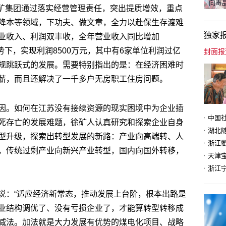
向毒品
，徐矿集团通过落实经营管理责任，突出提质增效，重点
降本等领域，下功夫、做文章，全力以赴保生存渡难
独家
业收入、利润双丰收，全年营业收入同比增加
形势下，实现利润8500万元，其中有6家单位利润过亿
规跳跃式的发展。需要特别指出的是：在经济困难时
薪，而且还解决了一千多户无房职工住房问题。
因。如何在江苏没有接续资源的现实困境中为企业插
死存亡的发展难题，徐矿人认真研究和探索企业自身
型升级，探索出转型发展的新路：产业向高端转、人
，传统过剩产业向新兴产业转型，国内向国外转移，
天津
说：“适应经济新常态，推动发展上台阶，根本出路是
业结构调优了、没有亏损企业了，才能算转型转移成
减法。加法就是大力发展有优势的煤电化项目、战略