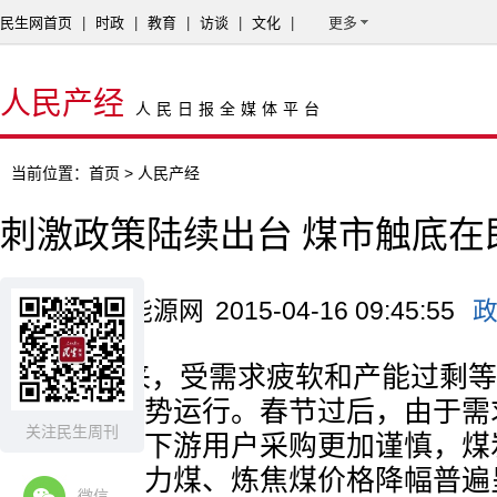
民生网首页
|
时政
|
教育
|
访谈
|
文化
|
更多
人民产经
人民日报全媒体平台
当前位置：
首页
> 人民产经
刺激政策陆续出台 煤市触底在
来源：中国能源网
2015-04-16 09:45:55
年初以来，受需求疲软和产能过剩等
市场整体弱势运行。春节过后，由于需
关注民生周刊
库存高企，下游用户采购更加谨慎，煤
受打击，动力煤、炼焦煤价格降幅普遍
微信