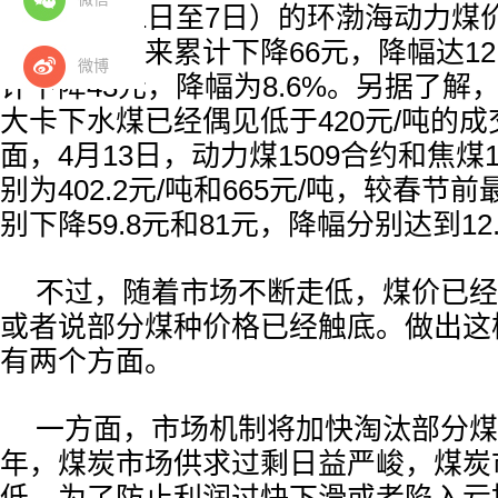
一期（4月1日至7日）的环渤海动力煤价
元，年初以来累计下降66元，降幅达12
微博
计下降43元，降幅为8.6%。另据了解，
大卡下水煤已经偶见低于420元/吨的
面，4月13日，动力煤1509合约和焦煤
别为402.2元/吨和665元/吨，较春节
别下降59.8元和81元，降幅分别达到12.
不过，随着市场不断走低，煤价已经
或者说部分煤种价格已经触底。做出这
有两个方面。
一方面，市场机制将加快淘汰部分煤
年，煤炭市场供求过剩日益严峻，煤炭