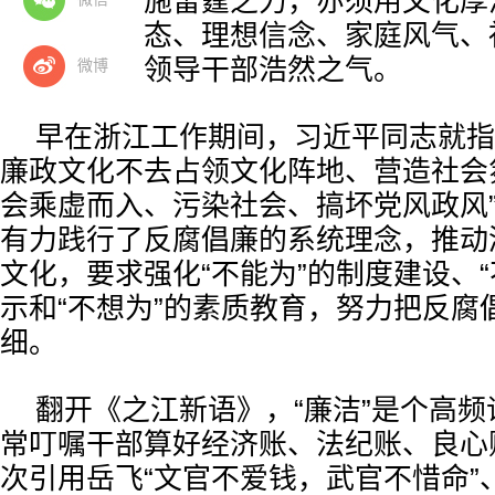
既须以法纪施雷霆之力，亦须用文化厚
向的政治生态、理想信念、家庭风气、
量，能长养领导干部浩然之气。
微博
早在浙江工作期间，习近平同志就指
廉政文化不去占领文化阵地、营造社会
会乘虚而入、污染社会、搞坏党风政风
有力践行了反腐倡廉的系统理念，推动
文化，要求强化“不能为”的制度建设、“
示和“不想为”的素质教育，努力把反腐
细。
翻开《之江新语》，“廉洁”是个高
常叮嘱干部算好经济账、法纪账、良心账
次引用岳飞“文官不爱钱，武官不惜命”