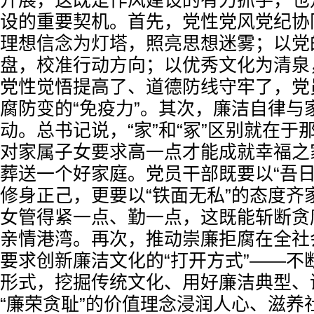
开展，这既是作风建设的有力抓手，也
设的重要契机。首先，党性党风党纪协
理想信念为灯塔，照亮思想迷雾；以党
盘，校准行动方向；以优秀文化为清泉
党性觉悟提高了、道德防线守牢了，党
腐防变的“免疫力”。其次，廉洁自律与
动。总书记说，“家”和“冢”区别就在于那
对家属子女要求高一点才能成就幸福之
葬送一个好家庭。党员干部既要以“吾日
修身正己，更要以“铁面无私”的态度齐
女管得紧一点、勤一点，这既能斩断贪
亲情港湾。再次，推动崇廉拒腐在全社
要求创新廉洁文化的“打开方式”——不
形式，挖掘传统文化、用好廉洁典型、
“廉荣贪耻”的价值理念浸润人心、滋养