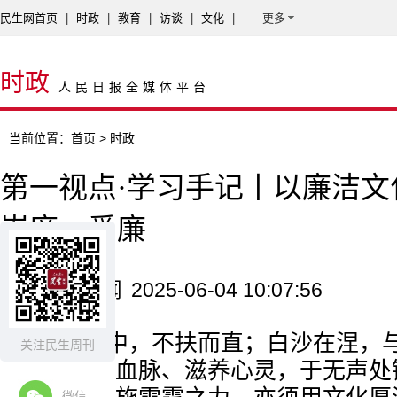
民生网首页
|
时政
|
教育
|
访谈
|
文化
|
更多
时政
人民日报全媒体平台
当前位置：
首页
> 时政
第一视点·学习手记丨以廉洁文
崇廉、爱廉
来源：潮新闻
2025-06-04 10:07:56
“蓬生麻中，不扶而直；白沙在涅，
关注民生周刊
力，在浸润血脉、滋养心灵，于无声处
微信