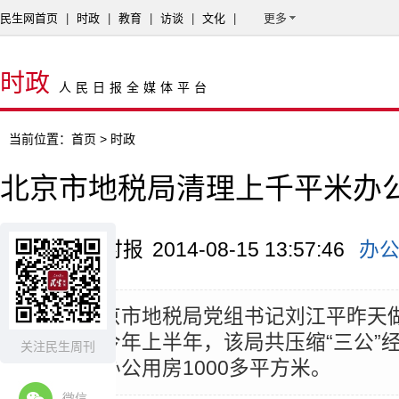
民生网首页
|
时政
|
教育
|
访谈
|
文化
|
更多
时政
人民日报全媒体平台
当前位置：
首页
> 时政
北京市地税局清理上千平米办
来源：京华时报
2014-08-15 13:57:46
办
摘要：
北京市地税局党组书记刘江平昨天
露，截至今年上半年，该局共压缩“三公”经
关注民生周刊
清理超标办公用房1000多平方米。
微信