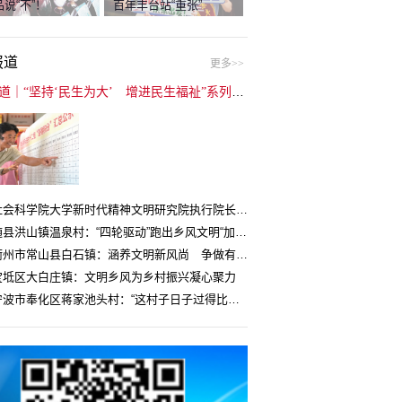
说“不”！
百年丰台站“重张”
报道
更多>>
封面报道｜“坚持‘民生为大’ 增进民生福祉”系列报道（6）：走进全国文明村镇
中国社会科学院大学新时代精神文明研究院执行院长王维国：文明村镇创建为乡村注入持久发展动力
湖北随县洪山镇温泉村：“四轮驱动”跑出乡风文明“加速度”
浙江衢州市常山县白石镇：涵养文明新风尚 争做有礼白石人
宝坻区大白庄镇：文明乡风为乡村振兴凝心聚力
浙江宁波市奉化区蒋家池头村：“这村子日子过得比城里还舒心”