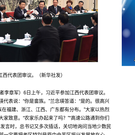
江西代表团审议。（新华社发）
记者李章军）6日上午，习近平参加江西代表团审议。
代表说：“你是畲族。”兰念瑛答道：“是的。很高兴
族在福建、浙江、江西、广东都有分布。”大家以热烈
家致意。“农家乐办起来了吗？”“高速公路通到你们
表发言时，总书记又多次插话，关切地询问当地少数民
部一定要把老区特别是原中央苏区振兴发展放在心