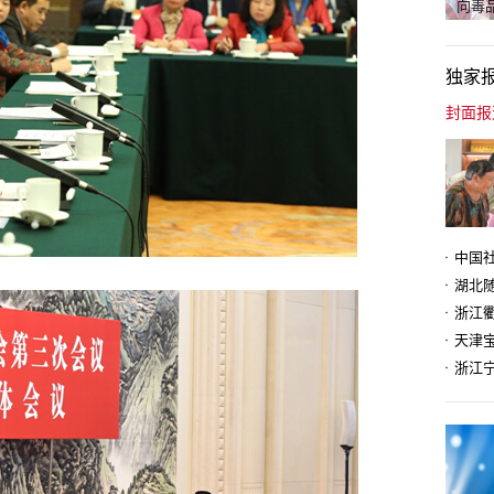
向毒品
独家
天津