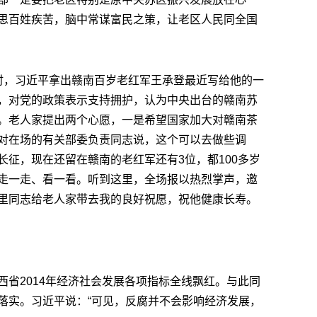
思百姓疾苦，脑中常谋富民之策，让老区人民同全国
时，习近平拿出赣南百岁老红军王承登最近写给他的一
，对党的政策表示支持拥护，认为中央出台的赣南苏
。老人家提出两个心愿，一是希望国家加大对赣南茶
对在场的有关部委负责同志说，这个可以去做些调
征，现在还留在赣南的老红军还有3位，都100多岁
走一走、看一看。听到这里，全场报以热烈掌声，邀
里同志给老人家带去我的良好祝愿，祝他健康长寿。
西省2014年经济社会发展各项指标全线飘红。与此同
落实。习近平说：“可见，反腐并不会影响经济发展，