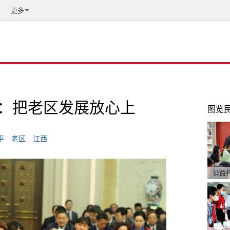
更多
：把老区发展放心上
图览
平
老区
江西
公益