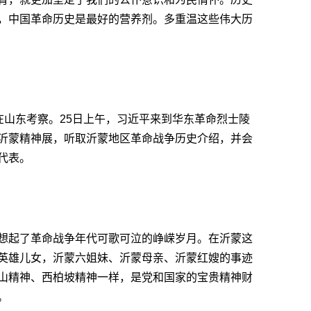
，中国革命历史是最好的营养剂。多重温这些伟大历
近平在山东考察。25日上午，习近平来到华东革命烈士陵
沂蒙精神展，听取沂蒙地区革命战争历史介绍，并会
代表。
想起了革命战争年代可歌可泣的峥嵘岁月。在沂蒙这
英雄儿女，沂蒙六姐妹、沂蒙母亲、沂蒙红嫂的事迹
山精神、西柏坡精神一样，是党和国家的宝贵精神财
。