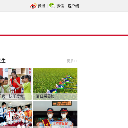
微博
|
微信
|
客户端
民生
更多>>
托管 快乐度假
夏日采菱忙