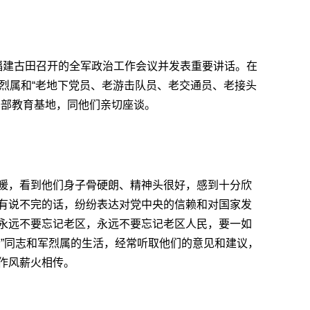
席在福建古田召开的全军政治工作会议并发表重要讲话。在
军烈属和“老地下党员、老游击队员、老交通员、老接头
干部教育基地，同他们亲切座谈。
暖，看到他们身子骨硬朗、精神头很好，感到十分欣
有说不完的话，纷纷表达对党中央的信赖和对国家发
永远不要忘记老区，永远不要忘记老区人民，要一如
老”同志和军烈属的生活，经常听取他们的意见和建议，
作风薪火相传。