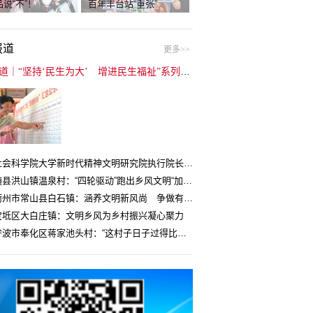
说“不”！
百年丰台站“重张”
报道
更多>>
封面报道｜“坚持‘民生为大’ 增进民生福祉”系列报道（6）：走进全国文明村镇
中国社会科学院大学新时代精神文明研究院执行院长王维国：文明村镇创建为乡村注入持久发展动力
湖北随县洪山镇温泉村：“四轮驱动”跑出乡风文明“加速度”
浙江衢州市常山县白石镇：涵养文明新风尚 争做有礼白石人
宝坻区大白庄镇：文明乡风为乡村振兴凝心聚力
浙江宁波市奉化区蒋家池头村：“这村子日子过得比城里还舒心”