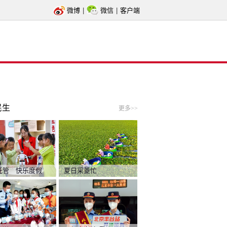
微博
|
微信
|
客户端
民生
更多>>
托管 快乐度假
夏日采菱忙