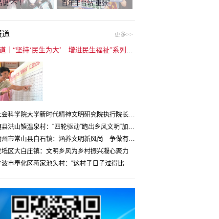
说“不”！
百年丰台站“重张”
报道
更多>>
封面报道｜“坚持‘民生为大’ 增进民生福祉”系列报道（6）：走进全国文明村镇
中国社会科学院大学新时代精神文明研究院执行院长王维国：文明村镇创建为乡村注入持久发展动力
湖北随县洪山镇温泉村：“四轮驱动”跑出乡风文明“加速度”
浙江衢州市常山县白石镇：涵养文明新风尚 争做有礼白石人
宝坻区大白庄镇：文明乡风为乡村振兴凝心聚力
浙江宁波市奉化区蒋家池头村：“这村子日子过得比城里还舒心”