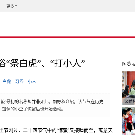
更多
俗“祭白虎”、“打小人”
图览
白虎
习俗
小人
惊蛰”最初的名称却并非如此。胡野秋介绍，该节气在历史
公益
雷，蛰伏的小虫子惊醒后也开始活动。
佳节刚过，二十四节气中的“惊蛰”又接踵而至，寓意天