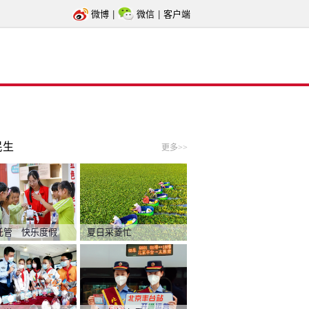
微博
|
微信
|
客户端
民生
更多>>
托管 快乐度假
夏日采菱忙