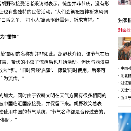
向毒品
者胡野秋接受记者采访时表示，惊蛰并非节庆，没有形
上也有些独特的民俗活动，“人们会祭祀雷神祈求风调
解口舌之争、‘打小人’寓意驱赶霉运，祈求吉祥。”
独家
为“雷神”
惊蛰”最初的名称却并非如此。胡野秋介绍，该节气在历
始打雷，蛰伏的小虫子惊醒后也开始活动。但因与西汉皇
为“惊”。“旧时曾经‘启蛰’、‘惊蛰’同时使用，后来可
广为流传。”
天津
的加大，同时由于农耕文明在天气方面有很多相同的
被中国临近国家接受，并保留下来。胡野秋笑着表
始使用中国的节气系统，“节气名称都是音译过去的，
相同。”