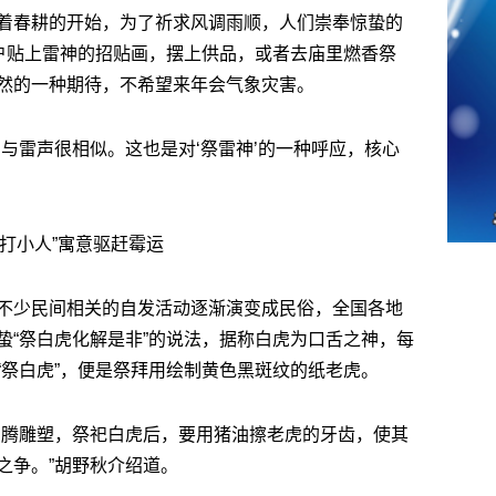
着春耕的开始，为了祈求风调雨顺，人们崇奉惊蛰的
户户贴上雷神的招贴画，摆上供品，或者去庙里燃香祭
然的一种期待，不希望来年会气象灾害。
与雷声很相似。这也是对‘祭雷神’的一种呼应，核心
“打小人”寓意驱赶霉运
不少民间相关的自发活动逐渐演变成民俗，全国各地
蛰“祭白虎化解是非”的说法，据称白虎为口舌之神，每
“祭白虎”，便是祭拜用绘制黄色黑斑纹的纸老虎。
图腾雕塑，祭祀白虎后，要用猪油擦老虎的牙齿，使其
之争。”胡野秋介绍道。