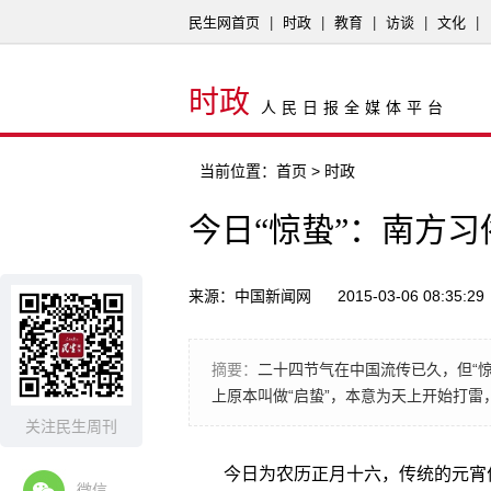
民生网首页
|
时政
|
教育
|
访谈
|
文化
|
时政
人民日报全媒体平台
当前位置：
首页
> 时政
今日“惊蛰”：南方习
来源：中国新闻网
2015-03-06 08:35:29
摘要：
二十四节气在中国流传已久，但“
上原本叫做“启蛰”，本意为天上开始打
关注民生周刊
今日为农历正月十六，传统的元宵
微信