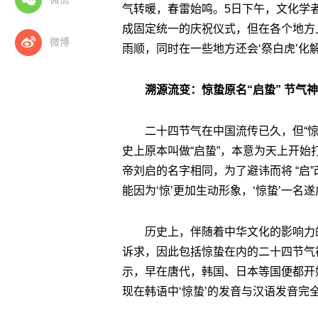
气转暖，春雷始鸣。5日下午，文化学
成固定统一的庆祝仪式，但在各个地方
微博
雨顺，同时在一些地方还会‘祭白虎’化
溯源流变：惊蛰原名“启蛰” 节气神
二十四节气在中国流传已久，但“
史上原本叫做“启蛰”，本意为天上开
帝刘启的名字相同，为了避讳而将 “启”改
能因为‘惊’更加生动形象，‘惊蛰’一名遂
历史上，伴随着中华文化的影响力
诉求，因此包括惊蛰在内的二十四节气
示，早在唐代，韩国、日本等国便都开
现在韩语中‘惊蛰’的发音与汉语发音完全