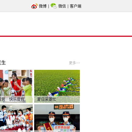
微博
|
微信
|
客户端
民生
更多>>
托管 快乐度假
夏日采菱忙