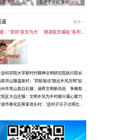
说“不”！
百年丰台站“重张”
报道
更多>>
封面报道｜“坚持‘民生为大’ 增进民生福祉”系列报道（6）：走进全国文明村镇
中国社会科学院大学新时代精神文明研究院执行院长王维国：文明村镇创建为乡村注入持久发展动力
湖北随县洪山镇温泉村：“四轮驱动”跑出乡风文明“加速度”
浙江衢州市常山县白石镇：涵养文明新风尚 争做有礼白石人
宝坻区大白庄镇：文明乡风为乡村振兴凝心聚力
浙江宁波市奉化区蒋家池头村：“这村子日子过得比城里还舒心”