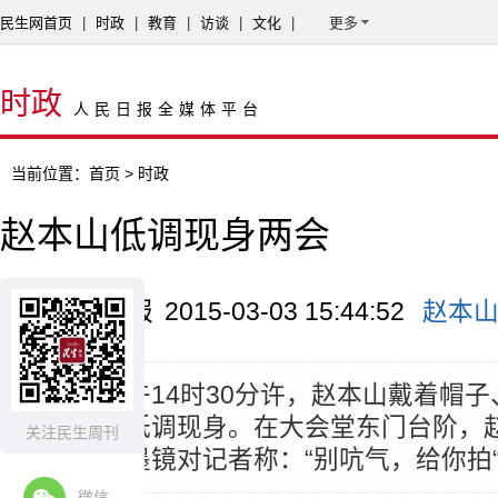
民生网首页
|
时政
|
教育
|
访谈
|
文化
|
更多
时政
人民日报全媒体平台
当前位置：
首页
> 时政
赵本山低调现身两会
来源：新京报
2015-03-03 15:44:52
赵本
摘要：
下午14时30分许，赵本山戴着帽
巾捂住脸低调现身。在大会堂东门台阶，
关注民生周刊
取下围巾墨镜对记者称：“别吭气，给你拍
微信