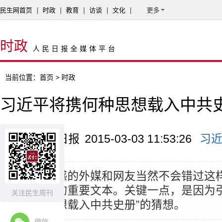
民生网首页
|
时政
|
教育
|
访谈
|
文化
|
更多
时政
人民日报全媒体平台
当前位置：
首页
> 时政
习近平将携何种思想载入中共
来源：人民日报
2015-03-03 11:53:26
习
摘要：
敏感的外媒和网友当然不会错过这
治新变化的重要文本。关键一点，是因为引
关注民生周刊
携何种思想载入中共史册”的猜想。
微信