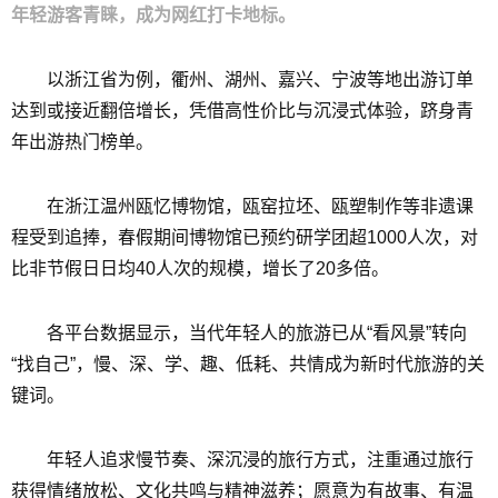
年轻游客青睐，成为网红打卡地标。‌
以浙江省为例，衢州、湖州、嘉兴、宁波等地出游订单
达到或接近翻倍增长，凭借高性价比与沉浸式体验，跻身青
年出游热门榜单。
在浙江温州瓯忆博物馆，瓯窑拉坯、瓯塑制作等非遗课
程受到追捧，春假期间博物馆已预约研学团超1000人次，对
比非节假日日均40人次的规模，增长了20多倍。
各平台数据显示，当代年轻人的旅游已从“看风景”转向
“找自己”，慢、深、学、趣、低耗、共情成为新时代旅游的关
键词。
年轻人追求慢节奏、深沉浸的旅行方式，注重通过旅行
获得情绪放松、文化共鸣与精神滋养；愿意为有故事、有温