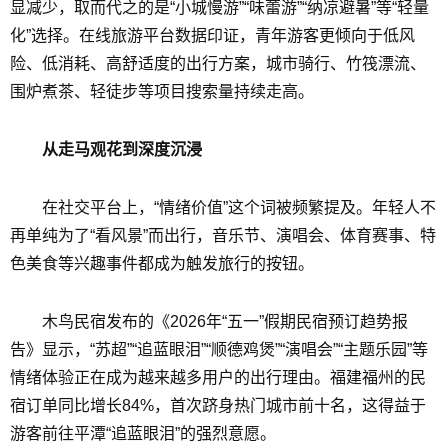
显减少，取而代之的是“小城慢游”“味蕾游”“纳凉避暑”等“轻量
化”选择。在线旅游平台数据印证，青年游客更倾向于低风
险、低消耗、高舒适度的出行方案，城市骑行、竹筏漂流、
围炉煮茶、轻徒步等项目搜索量持续走高。
从走马观花到深度沉浸
在社交平台上，“情绪价值”这个词被频繁提及。年轻人不
再单纯为了“看风景”而出行，音乐节、演唱会、体育赛事、特
色美食等兴趣事件都成为触发旅行的按钮。
木鸟民宿发布的《2026年“五一”假期民宿预订趋势报
告》显示，“苏超”“追蓝眼泪”“顺德鸡煲”“演唱会”“主题乐园”等
情绪体验正在成为越来越多用户的出行理由。福建福州的民
宿订单同比增长84%，首次跻身热门城市前十名，这得益于
游客前往平潭“追蓝眼泪”的强烈意愿。