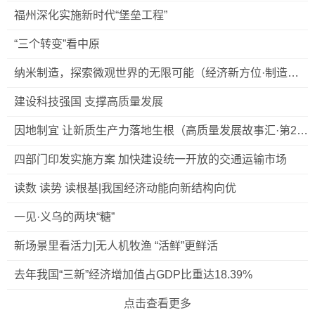
福州深化实施新时代“堡垒工程”
“三个转变”看中原
纳米制造，探索微观世界的无限可能（经济新方位·制造业
新趋势）
建设科技强国 支撑高质量发展
因地制宜 让新质生产力落地生根（高质量发展故事汇·第21
期）
四部门印发实施方案 加快建设统一开放的交通运输市场
读数 读势 读根基|我国经济动能向新结构向优
一见·义乌的两块“糖”
新场景里看活力|无人机牧渔 “活鲜”更鲜活
去年我国“三新”经济增加值占GDP比重达18.39%
点击查看更多