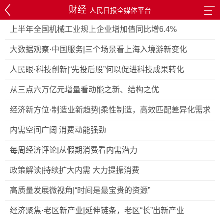
财经
人民日报全媒体平台
上半年全国机械工业规上企业增加值同比增6.4%
大数据观察·中国服务|三个场景看上海入境游新变化
人民眼·科技创新|“先投后股”何以促进科技成果转化
从三点六万亿元增量看动能之新、结构之优
经济新方位·制造业新趋势|柔性制造，高效匹配差异化需求
内需空间广阔 消费动能强劲
每周经济评论|从假期消费看内需潜力
政策解读|持续扩大内需 大力提振消费
高质量发展微视角|“时间是最宝贵的资源”
经济聚焦·老区新产业|延伸链条，老区“长”出新产业