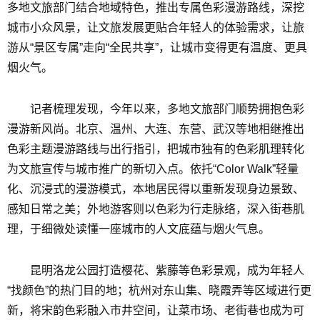
多地文旅部门结合地域特色，推出专属色彩漫游路线，深挖
城市小众风景，让文旅发展更贴合年轻人的体验需求，让旅
游从“景区专属”走向“全民共享”，让城市变得更有温度、更具
烟火气。
记者梳理发现，今年以来，多地文旅部门顺势拥抱色彩
漫游新风尚。北京、温州、大连、东营、武汉等地相继推出
色彩主题漫游路线与出行指引，把城市独有的色彩肌理转化
为文旅宣传与城市推广的新切入点。依托“Color Walk”轻量
化、沉浸式的漫游模式，本地居民得以重新发现身边景致、
感知日常之美；外地游客则以色彩为行走脉络，深入街巷肌
理，于细微处读懂一座城市的人文底蕴与烟火气息。
昆明洛龙公园打造樱花、紫藤等色彩景观，成为年轻人
“找颜色”的热门目的地；杭州对东山集、晓霞弄等区域进行更
新，将宋韵色彩融入市井空间，让菜市场、老街巷也成为可