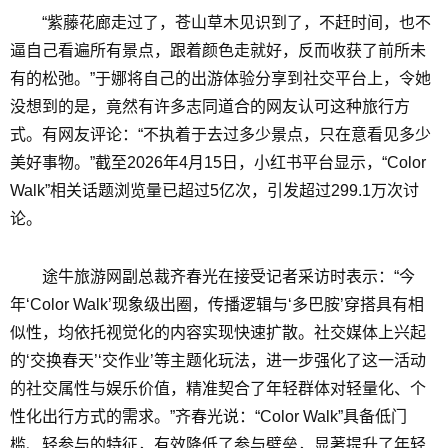
“紫藤花廊走过了，苍山草木见识到了，不赶时间，也不
逼自己看遍所有景点，跟着颜色走就好，反而收获了前所未
有的松弛。”于娜将自己的出游体验分享到社交平台上，令她
没想到的是，竟然有许多志同道合的网友认可这种旅行方
式。有网友评论：“不执着于去过多少景点，只在意看见多少
美好事物。”截至2026年4月15日，小红书平台显示，“Color
Walk”相关话题浏览量已超过5亿次，引发超过299.1万次讨
论。
途牛旅游网副总裁齐春光在接受记者采访时表示：“今
年‘Color Walk’现象级出圈，传播逻辑与‘多巴胺’穿搭具有相
似性，均依托视觉化的内容实现快速扩散。社交媒体上兴起
的‘交换春天’‘交作业’等主题化玩法，进一步强化了这一活动
的社交属性与娱乐价值，精准契合了年轻群体对轻量化、个
性化出行方式的需求。”齐春光说：“Color Walk”具备低门
槛、轻参与的特征，有效降低了参与壁垒，显著提升了年轻