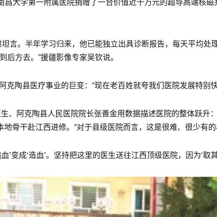
南昌大学第一附属医院捐赠了一台价值近千万元的超导高端核磁
洪坦言。半年学习归来，他已能独立出具诊断报告，每天平均处
到后方去。”援疆影像专家吴钦说。
出了阿克陶县医疗事业的巨变：“现在老百姓就夸我们医院发展特别
医生、阿克陶县人民医院院长张善金用数据描述医院的整体跃升：业务
多名本地骨干赴江西进修。“对于县级医院而言，这是很难、很少有的
血’变成‘造血’。坚持把这里的医生送往江西顶级医院，因为‘取