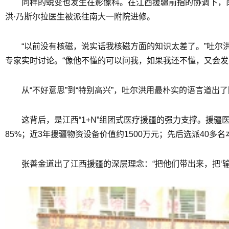
同样的蜕变也发生在影像科。在江西援疆前指的协调下，
洪·乃斯尔拉医生被派往南大一附院进修。
“以前没有核磁，说实话我核磁方面的知识太差了。”吐尔
专家实时讨论。“像他不懂的可以问我，如果我还不懂，又会发
从“不好意思”到“特别高兴”，吐尔洪用最朴实的语言道
这背后，是江西“1+N”组团式医疗援疆的强力支撑。援疆
85%；近3年援疆物资设备价值约1500万元；先后选派40
张善金道出了江西援疆的深层理念：“把他们带出来，把‘输