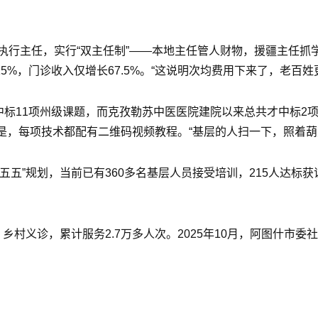
执行主任，实行“双主任制”——本地主任管人财物，援疆主任抓
5%，门诊收入仅增长67.5%。“这说明次均费用下来了，老百
中标11项州级课题，而克孜勒苏中医医院建院以来总共才中标2项
是，每项技术都配有二维码视频教程。“基层的人扫一下，照着葫
五”规划，当前已有360多名基层人员接受培训，215人达标
乡村义诊，累计服务2.7万多人次。2025年10月，阿图什市委