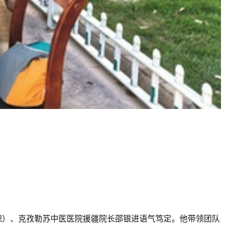
职）、克孜勒苏中医医院援疆院长邵银进语气笃定。他带领团队