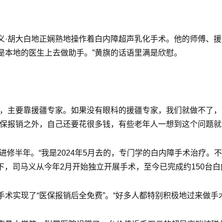
义·胡大白地正娴熟地操作着白内障超声乳化手术。他的师傅、援
是本地的医生上去做助手。”黄旗的话语里满是欣慰。
生，主要靠援疆专家。如果没有眼科的援疆专家，我们就做不了，
医保报销之外，自己还要花很多钱，有些老年人一想到这个问题就
院进修半年。“我是2024年5月去的，专门学的白内障手术治疗
下，司马义从今年2月开始独立开展手术，至今已完成约150台
术实现了“医保报销后全免费”。“好多人都特别积极地过来做手