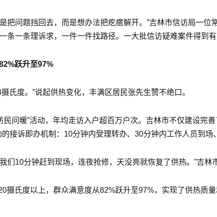
是把问题挡回去，而是想办法把疙瘩解开。”吉林市信访局一位
，一条一条理诉求，一件一件找路径。一大批信访疑难案件得到
2%跃升至97%
23摄氏度。”说起供热变化，丰满区居民张先生赞不绝口。
“访民问暖”活动，年均走访入户超百万户次。吉林市不仅建设完
动的接诉即办机制：10分钟内受理转办、30分钟内工作人员到场
我们10分钟赶到现场，连夜抢修，天没亮就恢复了供热。”吉林
0摄氏度以上，群众满意度从82%跃升至97%，实现了供热质量