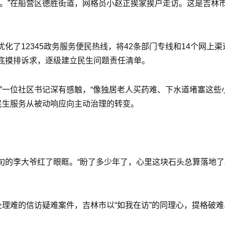
。”在船营区德胜街道，网格员小赵正挨家挨户走访。这是吉林市民
了12345政务服务便民热线，将42条部门专线和14个网上
底摸排诉求，逐级建立民生问题责任清单。
”一位社区书记深有感触，“像独居老人买药难、下水道堵塞这些
了民生服务从被动响应向主动治理的转变。
旬的李大爷红了眼眶。“盼了多少年了，心里这块石头总算落地了
处理难的信访疑难案件，吉林市以“如我在访”的同理心，提格破难