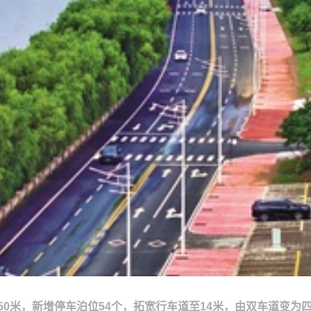
50米，新增停车泊位54个，拓宽行车道至14米，由双车道变为