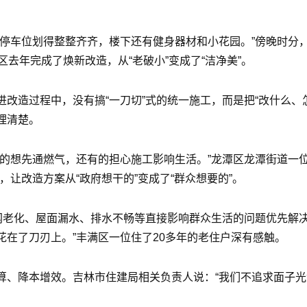
，停车位划得整整齐齐，楼下还有健身器材和小花园。”傍晚时分
去年完成了焕新改造，从“老破小”变成了“洁净美”。
改造过程中，没有搞“一刀切”式的统一施工，而是把“改什么、
理清楚。
的想先通燃气，还有的担心施工影响生活。”龙潭区龙潭街道一
让改造方案从“政府想干的”变成了“群众想要的”。
网老化、屋面漏水、排水不畅等直接影响群众生活的问题优先解
在了刀刃上。”丰满区一位住了20多年的老住户深有感触。
算、降本增效。吉林市住建局相关负责人说：“我们不追求面子