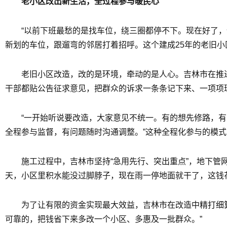
老小区改出新生活，全过程参与暖民心
“以前下班最愁的是找车位，绕三圈都停不下。现在好了
新划的车位，跟遛弯的邻居打着招呼。这个建成25年的老旧小区
老旧小区改造，改的是环境，牵动的是人心。吉林市在推进
干部都贴公告征求意见，把群众的诉求一条条记下来、一项项
“一开始听说要改造，大家意见不统一。有的想先修路，有
全程参与监督，有问题随时沟通调整。”这种全程化参与的模式，
施工过程中，吉林市坚持“急用先行、突出重点”，地下管
天，小区里积水能没过脚脖子，现在雨一停地面就干了，这钱花
为了让有限的资金实现最大效益，吉林市在改造中精打细
可靠的，把钱省下来多改一个小区、多惠及一批群众。”