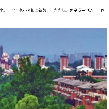
1个。一个个老小区换上新颜，一条条坑洼路变成平坦道，一盏