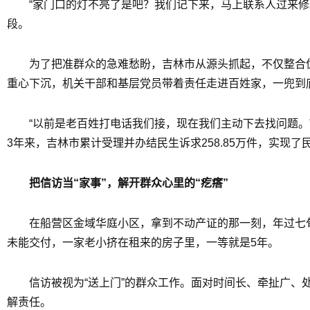
“家门口的灯不亮了是吧？我们记下来，马上联系人过来修
段。
为了把准群众的急难愁盼，吉林市从源头抓起，不仅整合优化
重心下沉，机关干部和基层党员带着责任走进百姓家，一兜到
“以前是老百姓打电话我们接，现在我们主动下去找问题。
3年来，吉林市累计受理并办结民生诉求258.85万件，实现
把信访当“家事”，解开群众心里的“疙瘩”
在船营区金域华庭小区，拿到不动产证的那一刻，年过七
未能交付，一家老小挤在租来的房子里，一等就是5年。
信访被视为“送上门”的群众工作。面对时间长、牵扯广、
解责任。