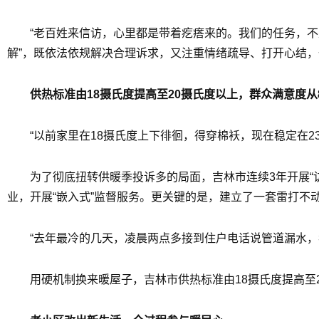
“老百姓来信访，心里都是带着疙瘩来的。我们的任务，不
解”，既依法依规解决合理诉求，又注重情绪疏导、打开心结
供热标准由18摄氏度提高至20摄氏度以上，群众满意度从8
“以前家里在18摄氏度上下徘徊，得穿棉袄，现在稳定在
为了彻底扭转供暖季投诉多的局面，吉林市连续3年开展
业，开展“嵌入式”监督服务。更关键的是，建立了一套雷打不
“去年最冷的几天，凌晨两点多接到住户电话说管道漏水，
用硬机制换来暖屋子，吉林市供热标准由18摄氏度提高至2