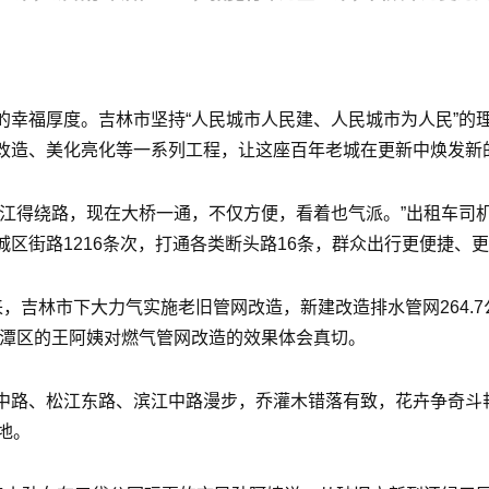
的幸福厚度。吉林市坚持“人民城市人民建、人民城市为人民”的
改造、美化亮化等一系列工程，让这座百年老城在更新中焕发新
过江得绕路，现在大桥一通，不仅方便，看着也气派。”出租车司
区街路1216条次，打通各类断头路16条，群众出行更便捷、
吉林市下大力气实施老旧管网改造，新建改造排水管网264.7公
龙潭区的王阿姨对燃气管网改造的效果体会真切。
路、松江东路、滨江中路漫步，乔灌木错落有致，花卉争奇斗艳，
地。