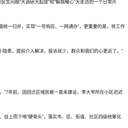
生问题“大调研大起底”和“解题暖心”大走访的一个日常片
渠道统一归并，实现“一号响应、一网通办”，更重要的是，将工作
小隐患，提前介入解决，投诉就少，群众和我们的心更近了。”
。”7年前，因回迁区域房屋一直未建设，李大爷所在小区迟迟
、自上而下啃“硬骨头”，落实市、区、街道、社区四级统筹化