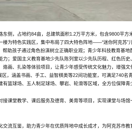
侧，占地约84亩，总建筑面积1.2万平方米，包含9800平方米
一楼为特色实践区，集中布局了四大特色阵地——“迷你阿克苏”
”，帮助孩子通过角色扮演树立正确职业观；青少年科技教育基
能力；爱国主义教育基地少先队陈列室以少先队历程、红色历史
、烙画、扎染等体验项目，让青少年感受传统文化魅力，增强文
拓展区，涵盖书画、手工、益智棋类等22间功能室，可满足740
建有篮球场、五人制足球场、攀岩、轮滑等区域，全方位保障青
对接课堂教学、课后服务及德育、美育等项目，实现课堂与场馆
化交流互鉴，助力青少年在优质阵地中成长成才，为阿克苏市教