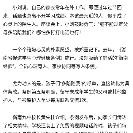
小刘说，自己的家长常年在外工作，即便过年过节回
来，话题也总离不开学习成绩。本该最亲近的人，似乎成了
心灵上的陌生人。座谈会上，小刘鼓起勇气：“能不能规定父
母多陪陪我们？哪怕多打打电话也行！”
一个个稚嫩心灵的朴素愿望，被郑重记下。去年，《湖
南省促进学生心理健康条例》施行。法规吸纳了鲜活的“衡南
经验”，全员心理育人、家校协同等写入条例。
尤为动人的是，孩子们“多陪陪我”的呼声，直接转化为具
体条款。条例第五条明确，留守未成年学生的父母或其他监
护人，与被监护人至少每周联系交流1次。
衡南九中校长黄先桂介绍，条例发布后，向家长们传达
了相关精神。学校还装上了免费的视频电话终端，孩子们每