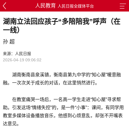
人民教育
人民日报全媒体平台
湖南立法回应孩子“多陪陪我”呼声（在
一线）
孙 超
来源：人民日报
2026-04-19 09:06:02
湖南衡南县泉溪镇，衡南县第九中学的“知心屋”暖意融
融。一次次关于成长的对话，在这里悄然进行。
在教室痛哭一场后，一名高一学生走进“知心屋”寻求帮
助。引发这场“情绪失控”的，是一件“小事”：课间，有同学用
教室多媒体设备播放音乐，他感到心烦意乱，却张不开嘴表
达意见。