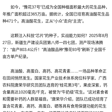
如今，“豫花37号”已成为全国种植面积最大的花生品种，
年推广面积超过365万亩。据统计，全国已培育高油酸花生品
种471个。高油酸花生，正从“小众”走向“主流”。
这颗注入科技“芯片”的种子，实战能力如何？2025年8月
27日，新疆生产建设兵团第八师一四七团，测产现场沸腾
了：“亩产803.4公斤！”高油酸品种“豫花93号”刷新了全国千
亩方单产纪录。
高油酸、高蛋白、高钙、高花青素……一场品种革命正
在田间悄然发生。国家花生产业技术体系岗位科学家、广西
农科院唐荣华研究员团队选育的“桂花黑3号”，果皮深紫，钙
含量高达1020毫克/千克，被誉为“牛奶级”花生。“这对素食者
和需要补钙的人群是福音。”唐荣华介绍，团队已成功培育了
富含花青素、高钙、高蛋白、硒等具有食用保健功能的花生