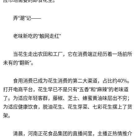
应市场需要的即食花生。
弄“潮”记——
老味新吃的“触网走红”
当花生走出农田和工厂，它在消费端正经历着一场前所
未有的“翻新”。
食用消费已成为花生消费的第二大渠道，占比约40%。
打开电商平台，花生早已不是只有“五香”和“麻辣”的老味道
了。为适应年轻客群，藤椒、芝士、蜂蜜黄油味层出不穷；
为适应健康饮食，脱油花生、花生芽菜、七彩花生摆上了货
架。
清晨，河南正花食品集团的直播间里，主播正热情推介