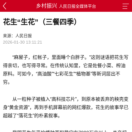
乡村振兴
人民日报全媒体平台
花生“生花”（三餐四季）
来源：人民日报
2026-01-30 13:11:21
“麻屋子，红帐子，里面睡个白胖子。”这则谜语把花生写
得亲切，也写得寻常。在传统认知里，它是佐餐小菜、榨油
原料。可如今，“高油酸”“七彩花生”“植物基”等新词层出不
穷。
从一粒种子被植入“高科技芯片”，到原本被丢弃的秧壳变
身“黄金资源”，再到手机屏幕前的网红爆款，花生的故事早已
超越了“落花生”的朴素叙事。