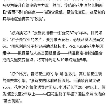
被视为提升自给率的主力军。然而，传统的花生油曾长期面
临“香而不耐”的痛点——油酸含量低，易氧化变质，这是制约
其与橄榄油博弈的“软肋”。
“必须换‘芯’！”张新友指着一株“豫花37号”样本，目光如
炬，“种子是农业的芯片，要打破天花板，必须从基因层面突
破。”团队利用分子标记辅助选择技术，在2.7GB的花生基因
组中——数据量与人类基因组相当——精准锁定控制油酸合
成的关键突变位点，将育种周期从10年缩短至5年。
“打个比方，普通花生的‘引擎’是拖拉机，高油酸花生装
的是赛车引擎。”张新友的比喻通俗深刻。当油酸含量突破
75%，花生油的氧化诱导时间从5小时延长至20小时以上，保
质期延长至2年以上——中国花生终于掌握了通往高端市场的
“基因钥匙”。