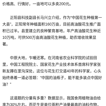
价格高、行情好，一亩地可以多卖200元。
正阳县科技副县长马兴立介绍，作为“中国花生种植第一
大县”，正阳常年种植面积160万亩，目前高油酸花生推广面
积已过半。县里建立的良种繁育基地，年产高油酸花生种近
10万吨，可供500万亩高油酸花生种植，助农增收效果显
著。
中原大地，乍暖还寒。在河南省农业科学院的试验田
里，中国工程院院士、国家花生产业技术体系首席科学家张
新友蹲在垄沟深处，这位与花生打交道40年的科学家，心头
始终悬着一道必答题：“中国的油瓶子，能不能多装点中国好
油？”
这道题的分量有多重？数据显示，我国食用植物油自给
率为30%左右。而花生是单位面积产油量最高的油料作物，