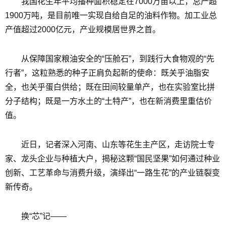
我国花生年平均播种面积稳定在7000万亩以上，总产超
1900万吨，是目前唯一实现自给自足的油料作物。加工业总
产值超过2000亿元，产业规模居世界之首。
从保障国家粮油安全的“压舱石”，到践行大食物观的“先
行者”，这粒熟悉的种子正肩负起新的使命：既关乎油脂安
全，也关乎蛋白供给；既在田间较量单产，也在实验室比拼
分子结构；既是一方水土的“土特产”，也在新消费里重估价
值。
近日，记者深入河南、山东等花生主产区，走访院士专
家、龙头企业与种植大户，揭秘这颗“国民坚果”如何通过种业
创新、工艺革命与消费升级，演绎出“一路生花”的产业链裂变
新传奇。
换“芯”记——