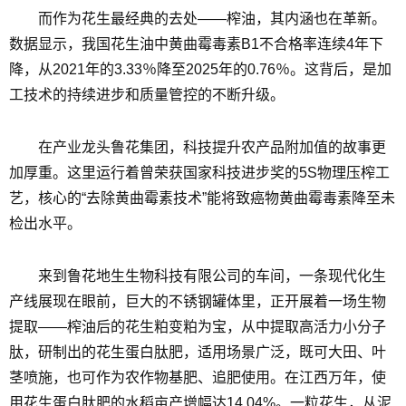
而作为花生最经典的去处——榨油，其内涵也在革新。
数据显示，我国花生油中黄曲霉毒素B1不合格率连续4年下
降，从2021年的3.33％降至2025年的0.76％。这背后，是加
工技术的持续进步和质量管控的不断升级。
在产业龙头鲁花集团，科技提升农产品附加值的故事更
加厚重。这里运行着曾荣获国家科技进步奖的5S物理压榨工
艺，核心的“去除黄曲霉素技术”能将致癌物黄曲霉毒素降至未
检出水平。
来到鲁花地生生物科技有限公司的车间，一条现代化生
产线展现在眼前，巨大的不锈钢罐体里，正开展着一场生物
提取——榨油后的花生粕变粕为宝，从中提取高活力小分子
肽，研制出的花生蛋白肽肥，适用场景广泛，既可大田、叶
茎喷施，也可作为农作物基肥、追肥使用。在江西万年，使
用花生蛋白肽肥的水稻亩产增幅达14.04%。一粒花生，从泥