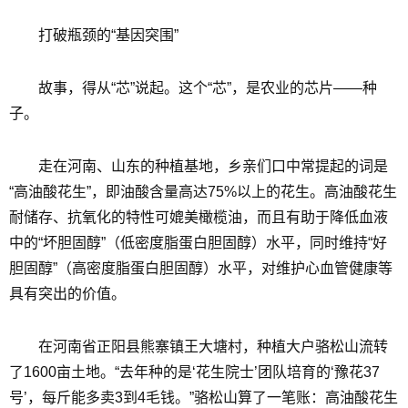
打破瓶颈的“基因突围”
故事，得从“芯”说起。这个“芯”，是农业的芯片——种
子。
走在河南、山东的种植基地，乡亲们口中常提起的词是
“高油酸花生”，即油酸含量高达75%以上的花生。高油酸花生
耐储存、抗氧化的特性可媲美橄榄油，而且有助于降低血液
中的“坏胆固醇”（低密度脂蛋白胆固醇）水平，同时维持“好
胆固醇”（高密度脂蛋白胆固醇）水平，对维护心血管健康等
具有突出的价值。
在河南省正阳县熊寨镇王大塘村，种植大户骆松山流转
了1600亩土地。“去年种的是‘花生院士’团队培育的‘豫花37
号’，每斤能多卖3到4毛钱。”骆松山算了一笔账：高油酸花生