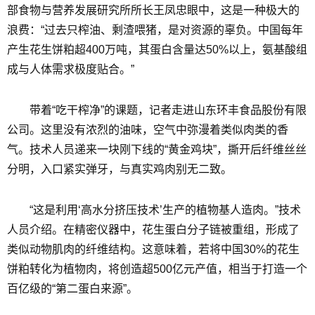
部食物与营养发展研究所所长王凤忠眼中，这是一种极大的
浪费：“过去只榨油、剩渣喂猪，是对资源的辜负。中国每年
产生花生饼粕超400万吨，其蛋白含量达50%以上，氨基酸组
成与人体需求极度贴合。”
带着“吃干榨净”的课题，记者走进山东环丰食品股份有限
公司。这里没有浓烈的油味，空气中弥漫着类似肉类的香
气。技术人员递来一块刚下线的“黄金鸡块”，撕开后纤维丝丝
分明，入口紧实弹牙，与真实鸡肉别无二致。
“这是利用‘高水分挤压技术’生产的植物基人造肉。”技术
人员介绍。在精密仪器中，花生蛋白分子链被重组，形成了
类似动物肌肉的纤维结构。这意味着，若将中国30%的花生
饼粕转化为植物肉，将创造超500亿元产值，相当于打造一个
百亿级的“第二蛋白来源”。