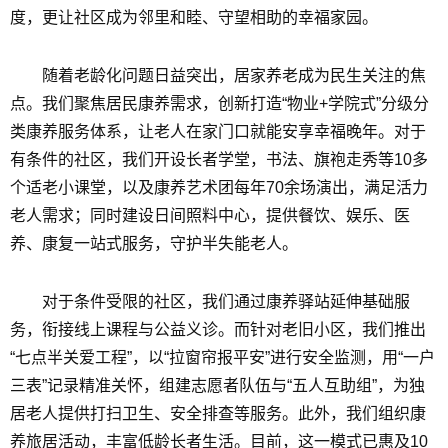
度，更让社区成为邻里和睦、守望相助的幸福家园。
随着老龄化问题日益突出，居家养老成为民生关注的焦
点。我们聚焦居民康养需求，创新打造“物业+学院式”分级分
类康养服务体系，让老人在家门口就能安享幸福晚年。对于
有条件的社区，我们开设长者学堂，书法、旗袍走秀等10多
个适老小课堂，以及康养艺术团每年70余场演出，满足活力
老人需求；同时建设日间照料中心，提供餐饮、娱乐、医
养、康复一站式服务，守护半失能老人。
对于条件受限的社区，我们通过康养驿站延伸基础服
务，衔接线上课程与公益义诊。而针对老旧小区，我们推出
“七点半关爱工程”，以“拉窗帘报平安”进行安全监测，用“一户
三表”记录精准关怀，组建志愿者队伍与“五人互助组”，为独
居老人提供打扫卫生、安全排查等服务。此外，我们组织康
养旅居活动，丰富低龄长者生活。目前，这一模式已惠及10