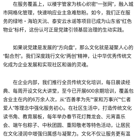
在服务覆盖上，以楼宇管家为核心织密“一张网”，融入城
市网格化管理，快速响应业主急难愁盼。如今，我们正在服
务的绿地・海珀天沅、泰安云水谣等项目已成为山东省“红色
物业”标杆，这份认可正是党建引领基层治理的生动实践。
如果说党建是发展的“方向盘”，那么文化就是凝聚人心的
“黏合剂”。我们深度践行文化“两创”精神，让中华优秀传统文
化成为企业发展和实现社区和谐的灵魂。
在企业内部，我们推行全员传统文化培训，每日晨读经
典、每周开设文化大讲堂，至今已开展600余期培训，覆盖包
含业主在内的6万余人次，从“百善孝为先”“家和万事兴”“仁者
爱人”等理念中强化服务初心。在社区生活中，打造传统文化
读书角、教育展板，每年举办春节花灯舞龙会、元宵喜乐
会、端午包粽子、中秋团圆、重阳敬老等特色活动，让居民
在文化浸润中增强归属感与凝聚力。文化不仅让服务更有温