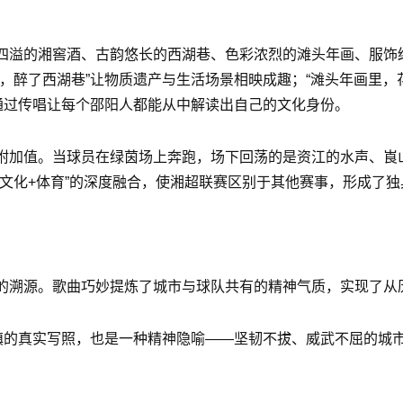
四溢的湘窖酒、古韵悠长的西湖巷、色彩浓烈的滩头年画、服饰
，醉了西湖巷”让物质遗产与生活场景相映成趣；“滩头年画里，
通过传唱让每个邵阳人都能从中解读出自己的文化身份。
附加值。当球员在绿茵场上奔跑，场下回荡的是资江的水声、崀
文化+体育”的深度融合，使湘超联赛区别于其他赛事，形成了独
的溯源。歌曲巧妙提炼了城市与球队共有的精神气质，实现了从
重镇的真实写照，也是一种精神隐喻——坚韧不拔、威武不屈的城