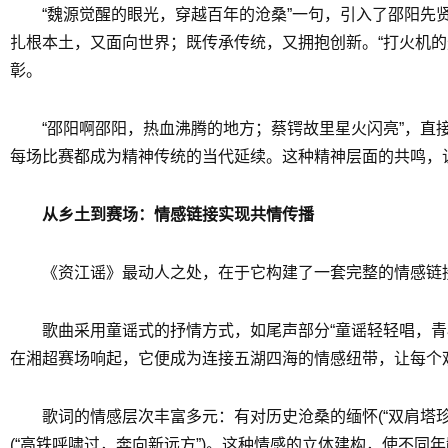
“魏源觉醒的眼光，穿越百年的沧桑”一句，引入了邵阳先
扎根本土，又面向世界；既传承传统，又拥抱创新。“打火机的
彰。
“邵阳啊邵阳，热血沸腾的地方；蔡锷故里星火闪亮”，
每场比赛都成为精神传统的当代延续。这种精神层面的共鸣，
从乡土到赛场：情感链接实现共情传播
《资江谣》最动人之处，在于它构建了一套完整的情感链
歌曲采用童谣式的抒情方式，如尾声部分“童谣轻轻唱，
在湘超赛场响起，它便成为连接五湖四海的情感纽带，让每个观
歌词的情感层次丰富多元：有对历史沧桑的缅怀(“双肩塔珍
(“高铁呼啸过，奔向新远方”)。这种情感的立体建构，使不