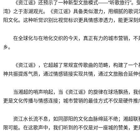
《资江谣》还预示了一种新型文旅模式——“听歌旅行”
湾》之于澎湖观光。《资江谣》具备类似潜力，用细腻的歌词
阳文化。这种听觉识别比视觉标识更具情感渗透力，能更深刻
在全球化与在地化交织的今天，真正有力的城市营销，不
乡。
《资江谣》，它超越了常规宣传歌曲的范畴，构建了一个
神共振提炼气质，通过情感链接实现共情，通过文旅融合延伸
当湘超的哨声响起，当《资江谣》的旋律在球场飘扬，我
更是文化传播与情感连接；城市营销的最佳方式不仅是硬件推
资江水长流不息，如同邵阳的文化血脉绵延不绝；湘超联
限可能。在这歌声中，我们听到的不仅是对一座城的赞美，更