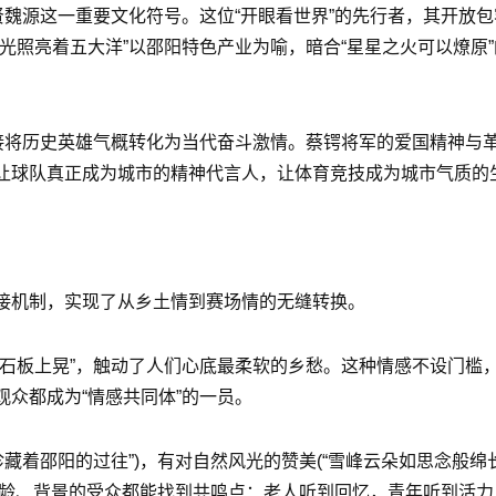
贤魏源这一重要文化符号。这位“开眼看世界”的先行者，其开放
光照亮着五大洋”以邵阳特色产业为喻，暗合“星星之火可以燎原
直接将历史英雄气概转化为当代奋斗激情。蔡锷将军的爱国精神与
让球队真正成为城市的精神代言人，让体育竞技成为城市气质的
接机制，实现了从乡土情到赛场情的无缝转换。
青石板上晃”，触动了人们心底最柔软的乡愁。这种情感不设门槛
众都成为“情感共同体”的一员。
藏着邵阳的过往”)，有对自然风光的赞美(“雪峰云朵如思念般绵长
同年龄、背景的受众都能找到共鸣点：老人听到回忆，青年听到活