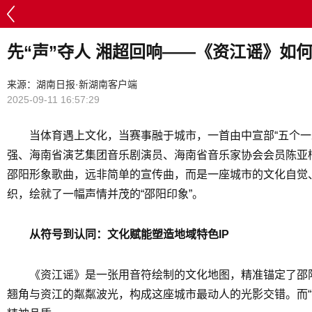
先“声”夺人 湘超回响——《资江谣》如
来源：湖南日报·新湖南客户端
2025-09-11 16:57:29
当体育遇上文化，当赛事融于城市，一首由中宣部“五个一
强、海南省演艺集团音乐剧演员、海南省音乐家协会会员陈亚
邵阳形象歌曲，远非简单的宣传曲，而是一座城市的文化自觉
织，绘就了一幅声情并茂的“邵阳印象”。
从符号到认同：文化赋能塑造地域特色IP
《资江谣》是一张用音符绘制的文化地图，精准锚定了邵
翘角与资江的粼粼波光，构成这座城市最动人的光影交错。而