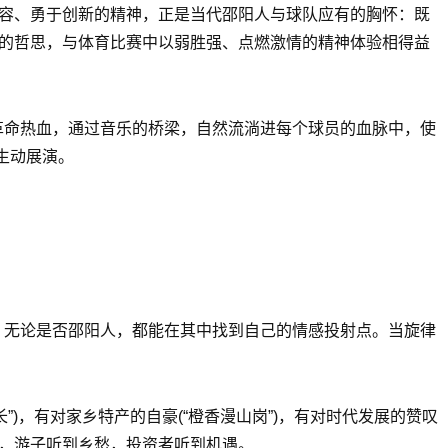
包容、勇于创新的精神，正是当代邵阳人与球队应有的胸怀：既
”的哲思，与体育比赛中以弱胜强、点燃激情的精神体验相得益
革命热血，通过音乐的桥梁，自然流淌进每个球员的血脉中，使
生动展演。
，无论是否邵阳人，都能在其中找到自己的情感投射点。当旋律
”)，有对家乡特产的自豪(“橙香漫山岗”)，有对时代发展的赞叹
力，游子听到乡愁，投资者听到机遇。