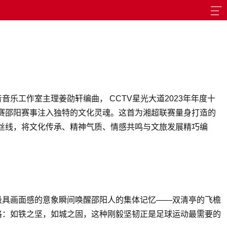
乐工作室主理姜劭轩编曲， CCTV星光大道2023年年度十
赛邵阳赛事注入独特的文化灵魂。这首为湘超联赛量身打造的
丝线，将文化传承、精神气质、情感共鸣与文旅发展精巧编
极具画面感的意象瞬间唤醒邵阳人的集体记忆——双清亭的飞檐
格：如铁之坚，如城之固，这种刚毅坚韧正是足球运动最需要的