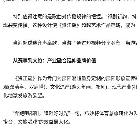
特别值得注意的是歌曲对传播规律的把握。“祁剧新韵，
现裂变传播。这种设计使《资江谣》超越艺术作品范畴，成为
当湘超球迷齐声高歌，当游子通过短视频分享乡愁，当游
从赛事到文旅：产业融合延伸品牌价值
《资江谣》作为专门为邵阳湘超量身定制的邵阳形象宣传歌
观(双清亭、双肩塔)、文化遗产(滩头年画、祁剧)、现代产业
化地激发旅游欲望。
“奔跑吧邵阳，追赶好时光”一句，巧妙将体育意象转化为
搭台，文旅唱戏”的效益最大化。