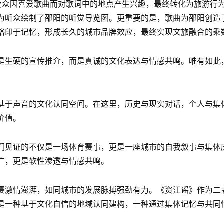
。受众因喜爱歌曲而对歌词中的地点产生兴趣，最终转化为旅游行
为听众绘制了邵阳的听觉导览图。更重要的是，歌曲为邵阳创造了
烙印于记忆，形成长久的城市品牌效应，最终实现文旅融合的乘
是生硬的宣传推介，而是真诚的文化表达与情感共鸣。唯有如此
基于声音的文化认同空间。在这里，历史与现实对话，个人与集
价值。
们见证的不仅是一场体育赛事，更是一座城市的自我叙事与集体
广，更是软性渗透与情感共鸣。
赛激情澎湃，如同城市的发展脉搏强劲有力。《资江谣》作为二
是一种基于文化自信的地域认同建构，一种通过集体记忆与共同情