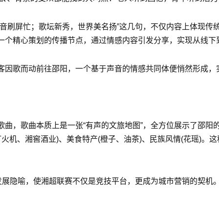
抖音刷屏忙；歌坛新秀，世界美名扬”这几句，不仅内容上体现传
一个精心策划的传播节点，通过情感内容引发分享，实现从线下
客因歌而动前往邵阳，一个基于声音的情感共同体便悄然形成，
曲，歌曲本质上是一张“有声的文旅地图”，全方位展示了邵阳的
(打火机、湘窖酒业)、美食特产(橙子、油茶)、民族风情(花瑶)
发展隐喻，使湘超联赛不仅是竞技平台，更成为城市营销的契机