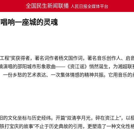
全国民生新闻联播
人民日报全媒体平台
何唱响一座城的灵魂
工程”奖获得者，著名词作者杨文国作词，著名音乐创作人、启音音
楠演唱的邵阳城市形象歌曲——《资江谣》悄然诞生，为湘超联
、一份乡愁的艺术表达、一次集体情感的精神共振。它用音乐的
阳的文化坐标与历史经纬。开篇“双清亭月光，碎在资江上”，以
“铁打宝庆的故事”不止于历史典故的引用，更塑造了一种文化性