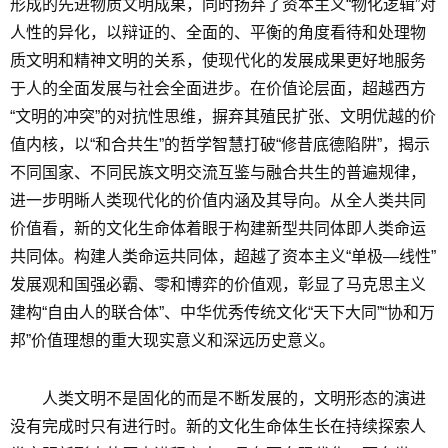
形成的先进物质文明成果，同时扬弃了资本主义“物化逻辑”对
人性的异化，以辩证的、全面的、平衡的角度看待和处理物
质文明和精神文明的关系，使现代化的发展成果更好地服务
于人的全面发展与社会全面进步。在价值论层面，超越西方
“文明的冲突”的对抗性思维，摒弃其殖民扩张、文明优越的价
值内核，以“和合共生”的哲学智慧打破“修昔底德陷阱”，揭示
不同国家、不同民族文明交流互鉴与融合共生的普遍规律，
进一步明晰人类现代化的价值内涵及其导向。从全人类共同
价值看，新的文化生命体着眼于构建新型共同体即人类命运
共同体。构建人类命运共同体，超越了资本主义“单极—线性”
发展观和国强必霸、零和博弈的价值观，彰显了马克思主义
建构“自由人的联合体”、中华优秀传统文化“天下大同”“协和万
邦”价值理想的重大现实意义和深远历史意义。
人类文明不是固化的而是不断发展的，文明形态的演进
没有完成时只有进行时。新的文化生命体生长在持续探索人