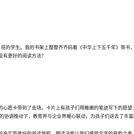
）班的学生。我的书架上整整齐齐码着《中华上下五千年》等书，
没有更好的阅读方法？
心愿卡带到了会场。卡片上有孩子们用稚嫩的笔迹写下的愿望：
局的协调推动下，教育界与企业界暖心联动，为孩子们送去了丰富
段充实而美好的阅读旅程。朗读法能让我们感受文字的音韵之美