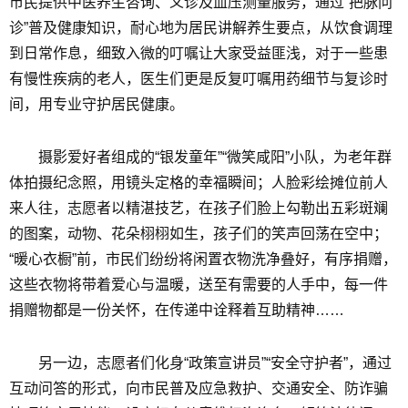
市民提供中医养生咨询、义诊及血压测量服务，通过“把脉问
诊”普及健康知识，耐心地为居民讲解养生要点，从饮食调理
到日常作息，细致入微的叮嘱让大家受益匪浅，对于一些患
有慢性疾病的老人，医生们更是反复叮嘱用药细节与复诊时
间，用专业守护居民健康。
摄影爱好者组成的“银发童年”“微笑咸阳”小队，为老年群
体拍摄纪念照，用镜头定格的幸福瞬间；人脸彩绘摊位前人
来人往，志愿者以精湛技艺，在孩子们脸上勾勒出五彩斑斓
的图案，动物、花朵栩栩如生，孩子们的笑声回荡在空中；
“暖心衣橱”前，市民们纷纷将闲置衣物洗净叠好，有序捐赠，
这些衣物将带着爱心与温暖，送至有需要的人手中，每一件
捐赠物都是一份关怀，在传递中诠释着互助精神……
另一边，志愿者们化身“政策宣讲员”“安全守护者”，通过
互动问答的形式，向市民普及应急救护、交通安全、防诈骗