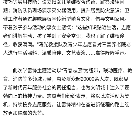
技巧等实用技能；设立妇女儿童维权咨询台，解答法律问
题；消防队员现场演示灭火器使用，提升居民防灾意识；卫
健工作者通过趣味展板宣传新型婚育文化，倡导文明家风。
带着孩子参与活动的李女士感慨：“这些知识贴近生活，志愿
者们讲解生动，孩子学到了安全常识，我也了解了维权途
径，收获满满。”曙光救援队及青少年志愿者对三普养老院老
人进行生活照料、温馨陪伴、文艺表演……赢得阵阵掌声。
此次学雷锋主题活动以“青春志愿”为纽带，联动医疗、教
育、消防等多领域力量，惠及群众超20000余人次，既彰显
了新时代青年服务社会的责任担当，也为文明城市注入了蓬
勃向上的精神力量。志愿者们纷纷表示，将以此次活动为契
机，持续投身志愿服务，让雷锋精神在奋进新征程的路上绽
放更加璀璨的光芒。