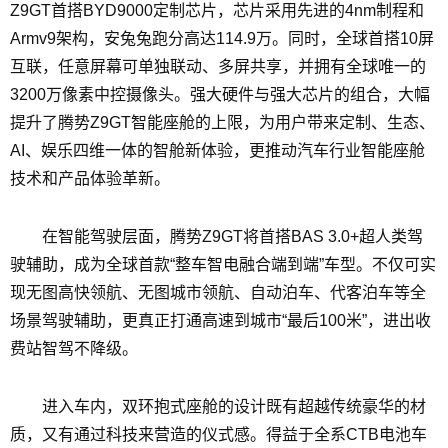
Z9GT首搭BYD9000定制芯片，芯片采用先进的4nm制程和
Armv9架构，安兔兔跑分高达114.9万。同时，全球首搭10屏
互联，任意屏幕可单独联动、多屏共享，并拥有全球唯一的
3200万像素中控摄像头。强大硬件与强大芯片的组合，大幅
提升了腾势Z9GT智能座舱的上限，为用户带来定制、生态、
AI、娱乐四维一体的智舱新体验，更推动汽车行业智能座舱
技术和产品体验革新。
在智能驾驶层面，腾势Z9GT将首搭BAS 3.0+超人类驾
驶辅助，成为全球首款“整车智电融合端到端”车型。不仅可实
现无图高快领航、无图城市领航、自动泊车、代客泊车等全
场景驾驶辅助，更真正打通高速到城市“最后100米”，进出收
费站智驾不降级。
进入车内，双环抱式座舱的设计既有超越传统豪华的材
质，又有通过科技来营造的仪式感。得益于全系CTB电池车