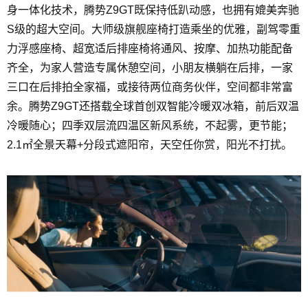
身一体化技术，腾势Z9GT既保持低趴动感，也拥有媲美奔驰
S级的超大空间。大师级旗舰座椅打造乘坐的优雅，副驾零重
力浮感座椅、超宽适后排座椅将通风、按摩、加热功能配备
齐全，为家人营造专属休憩空间，小朋友横躺在后排，一家
三口在后排拍全家福，或接待两位商务伙伴，空间都非常富
余。腾势Z9GT还搭载全球首创双智能冷暖双冰箱，前后双温
冷暖随心；四季双层流四温区新风系统，不起雾，更节能；
2.1㎡全景天幕+分段式遮阳帘，天空任你赏，阳光不打扰。