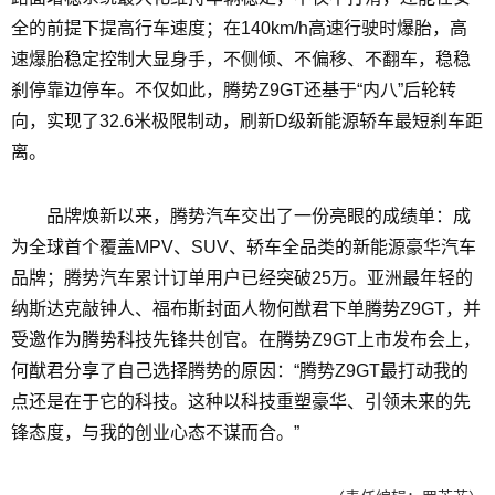
全的前提下提高行车速度；在140km/h高速行驶时爆胎，高
速爆胎稳定控制大显身手，不侧倾、不偏移、不翻车，稳稳
刹停靠边停车。不仅如此，腾势Z9GT还基于“内八”后轮转
向，实现了32.6米极限制动，刷新D级新能源轿车最短刹车距
离。
品牌焕新以来，腾势汽车交出了一份亮眼的成绩单：成
为全球首个覆盖MPV、SUV、轿车全品类的新能源豪华汽车
品牌；腾势汽车累计订单用户已经突破25万。亚洲最年轻的
纳斯达克敲钟人、福布斯封面人物何猷君下单腾势Z9GT，并
受邀作为腾势科技先锋共创官。在腾势Z9GT上市发布会上，
何猷君分享了自己选择腾势的原因：“腾势Z9GT最打动我的
点还是在于它的科技。这种以科技重塑豪华、引领未来的先
锋态度，与我的创业心态不谋而合。”