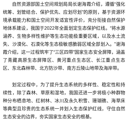
自然资源部国土空间规划局局长谢海霞介绍，遵循“强化
统筹、划管结合、保护优先、应划尽划”的原则，基于资源环
境承载能力和国土空间开发适宜性评价，充分衔接自然保护
地体系建设，我国于2022年全面划定生态保护红线。“将水源
涵养、生物多样性维护等生态功能极重要区域，以及水土流
失、沙漠化、石漠化等生态极敏感脆弱区域全部划入。”谢海
霞介绍，这一过程筑牢了“三区四带”国家生态安全屏障，涵盖
了青藏高原生态屏障区、黄河重点生态区、长江重点生态
区、东北森林带、北方防沙带、南方丘陵山地带及海岸带。
划定过程中，为了提升生态系统的多样性、稳定性和持
续性，除了森林、草原和湿地，我国还进一步将极小种群物
种分布栖息地、红树林、冰川及永久积雪、珊瑚礁、海草床
等典型且珍贵的生态系统一并划入生态保护红线，守住自然
生态安全的边界，夯实国家生态安全的根基。