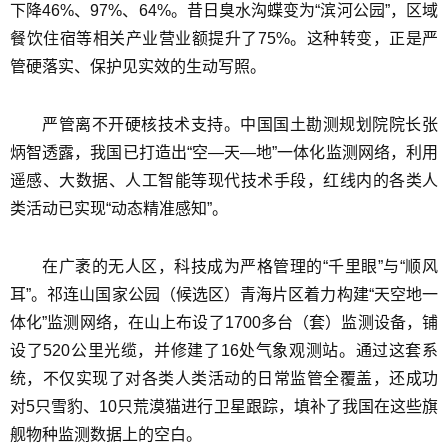
下降46%、97%、64%。昔日臭水沟蝶变为“滨河公园”，区域
餐饮住宿等相关产业营业额提升了75%。这种转变，正是严
管硬落实、保护见实效的生动写照。
严管离不开硬核技术支持。中国国土勘测规划院院长张
炳智透露，我国已打造出“空—天—地”一体化监测网络，利用
遥感、大数据、人工智能等现代技术手段，红线内的各类人
类活动已实现“动态精准感知”。
在广袤的无人区，科技成为严格管理的“千里眼”与“顺风
耳”。祁连山国家公园（候选区）青海片区着力构建“天空地一
体化”监测网络，在山上布设了1700多台（套）监测设备，铺
设了520公里光缆，并修建了16处气象观测站。通过这套系
统，不仅实现了对各类人类活动的日常监管全覆盖，还成功
对5只雪豹、10只荒漠猫进行卫星跟踪，填补了我国在这些旗
舰物种监测数据上的空白。