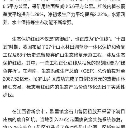
6.5平方公里，采矿用地面积减少5.6平方公里。红线内植被覆
盖度平均提升1.29%，净初级生产力平均提高2.22%，水源涵
养、水土保持等生态功能不断增强。
生态保护红线不仅是“防御线”，也正成为“价值线”。“十四
五”时期，我国布局了27个山水林田湖草沙一体化保护和修复
工程及68个历史遗留废弃矿山生态修复示范工程，涉及生态
保护红线。其中，一些工程正让红线从抽象的规划图变为“绿
色存折”。在海南，生态系统生产总值（GEP）总价值提升至
2087.52亿元。吊罗山片区成功完成了首例35万元的热带雨林
碳汇交易，标志着红线内的生态产品价值转化迈出了实质性
步伐。
在江西省新余市，欧里镇金石山曾因粗放开采留下满目
疮痍的废弃矿坑。当地引入2.6亿元国债资金实施系统修复，
将1278亩废弃工矿区打造成了多功能矿山公园，区域植被覆