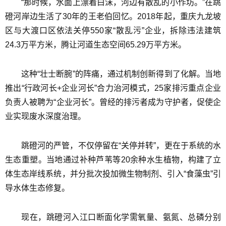
“那时候，水面上漂着白沫，河边有散乱的小作坊。”在跳
磴河岸边生活了30年的王老伯回忆。2018年起，重庆九龙坡
区与大渡口区依法关停550家“散乱污”企业，拆除违法建筑
24.3万平方米，腾让河道生态空间65.29万平方米。
这种“壮士断腕”的阵痛，通过机制创新得到了化解。当地
推出“行政河长+企业河长”合力治河模式，25家排污重点企业
负责人被聘为“企业河长”。曾经的排污者成为守护者，促使企
业实现废水深度治理。
跳磴河的严管，不仅停留在“关停并转”，更在于系统的水
生态重塑。当地通过补种芦苇等20余种水生植物，构建了立
体生态岸线系统，并分批次投加微生物制剂、引入“食藻虫”引
导水体生态修复。
现在，跳磴河入江口断面化学需氧量、氨氮、总磷分别