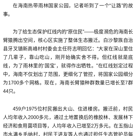
在海南热带雨林国家公园，记者听到了一个“让路”的故
事。
为了给生态保护红线内的“原住民”——极度濒危的海南长
臂猿腾出空间，核心区实施了整体生态搬迁。白沙黎族自治
县牙叉镇新高峰村村委会主任符志明回忆：“大家在深山里住
了几辈子，靠山吃山，刚开始确实舍不得。但红线就是底
线，为了雨林里的‘国宝’，就得作出牺牲。”在红线划定过程
中，海南不仅划出了范围，更细化了管控，将国家公园细分
为1700多个网格。现在，海南长臂猿种群数量已增长至7群
44只。
459户1975位村民搬出大山、住进楼房。搬迁前，村民
人均年收入2000多元，通过土地置换后的橡胶林、发展林下
经济和食用菌项目等，人均年收入已增至2万多元。在五指山
市水满乡毛纳村，村民王进友等人也通过担任生态管护员每