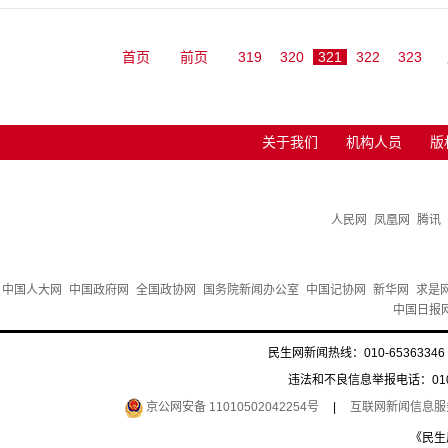
首页
前页
319
320
321
322
323
关于我们
机构人员
版
人民网
凤凰网
腾讯
中国人大网
中国政府网
全国政协网
国务院新闻办公室
中国记协网
新华网
求是
中国日报
民生网新闻热线：010-65363346 
违法和不良信息举报电话：010-6
京公网安备 11010502042254号
|
互联网新闻信息服务许
《民生