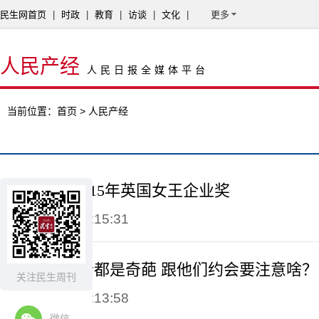
民生网首页
|
时政
|
教育
|
访谈
|
文化
|
更多
人民产经
人民日报全媒体平台
当前位置：
首页
> 人民产经
WSET荣获2015年英国女王企业奖
2015-04-23 10:15:31
葡萄酒爱好者都是奇葩 跟他们约会要注意啥？
关注民生周刊
2015-04-23 10:13:58
微信