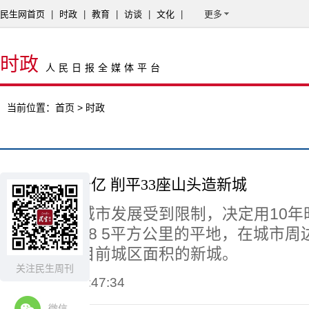
民生网首页
|
时政
|
教育
|
访谈
|
文化
|
更多
时政
人民日报全媒体平台
当前位置：
首页
> 时政
延安投资上千亿 削平33座山头造新城
陕西延安因城市发展受到限制，决定用10年
头，整理出78 5平方公里的平地，在城市
一个两倍于目前城区面积的新城。
关注民生周刊
2014-12-01 07:47:34
微信